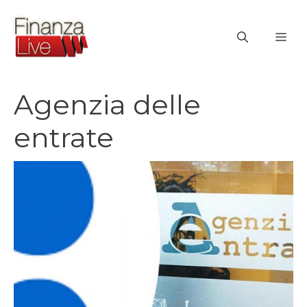
Vai
al
ME
contenuto
Agenzia delle
entrate