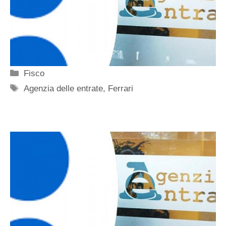
Categorie
Fisco
Tag
Agenzia delle entrate
,
Ferrari