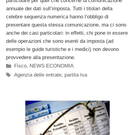
particolare per quel che concerne la comunicazione
annuale dei dati sull’imposta. Tutti i titolari della
celebre sequenza numerica hanno l’obbligo di
presentare questa stessa comunicazione, ma ci sono
anche dei casi particolari: in effetti, chi pone in essere
delle operazioni che sono esenti da imposta (ad
esempio le guide turistiche e i medici) non devono
provvedere alla presentazione.
Categorie
Fisco
,
NEWS ECONOMIA
Tag
Agenzia delle entrate
,
partita Iva