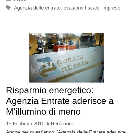
Tag
Agenzia delle entrate
,
evasione fiscale
,
imprese
Risparmio energetico:
Agenzia Entrate aderisce a
M’illumino di meno
15 Febbraio 2011
di
Redazione
Anche per quest’anno l’Agenzia delle Entrate aderisce