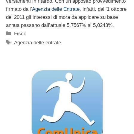
versamenti in ritardo. Con un apposito provvedimento
firmato dall’
Agenzia delle Entrate
, infatti, dall’1 ottobre
del 2011 gli interessi di mora da applicare su base
annua passano dall’attuale 5,7567% al 5,0243%.
Categorie
Fisco
Tag
Agenzia delle entrate