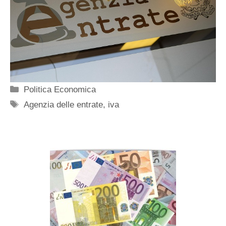
Categorie
Politica Economica
Tag
Agenzia delle entrate
,
iva