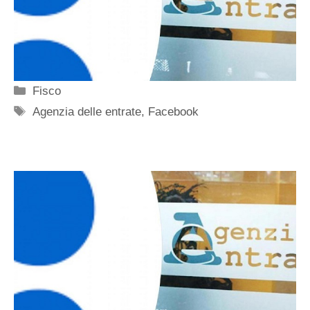
Categorie
Fisco
Tag
Agenzia delle entrate
,
Facebook