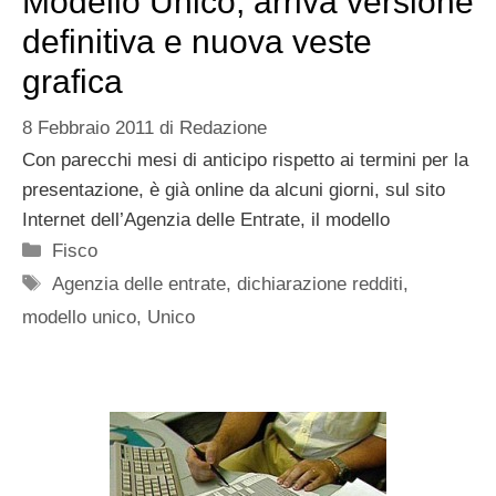
Modello Unico, arriva versione
definitiva e nuova veste
grafica
8 Febbraio 2011
di
Redazione
Con parecchi mesi di anticipo rispetto ai termini per la
presentazione, è già online da alcuni giorni, sul sito
Internet dell’Agenzia delle Entrate, il modello
Categorie
Fisco
Tag
Agenzia delle entrate
,
dichiarazione redditi
,
modello unico
,
Unico