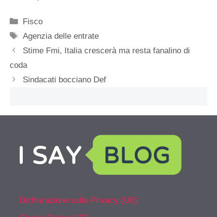
Categorie
Fisco
Tag
Agenzia delle entrate
Stime Fmi, Italia crescerà ma resta fanalino di
coda
Sindacati bocciano Def
Dichiarazione sulla Privacy (UE)