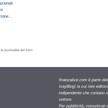
azionali
um
azione…
la puntualità dei treni
finanzalive.com è parte d
IsayBlog! la cui rete editor
indipendente che contano su
settore.
Per pubblicità, comunicati 