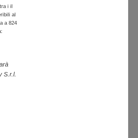
a i il
ribili al
a a 824
a:
darà
 S.r.l.