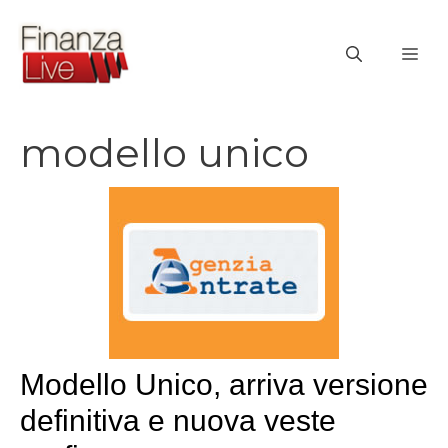
Vai
al
ME
contenuto
modello unico
Modello Unico, arriva versione
definitiva e nuova veste