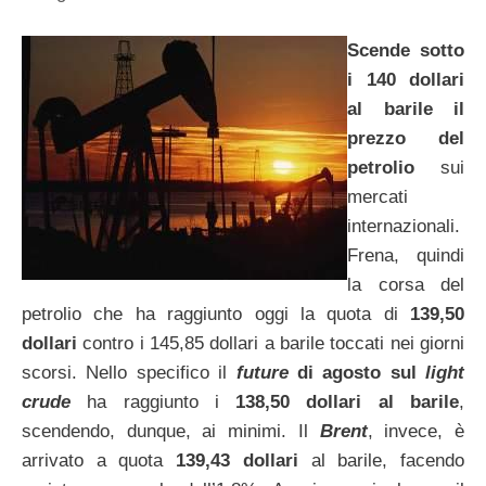
Scende sotto
i 140 dollari
al barile il
prezzo del
petrolio
sui
mercati
internazionali.
Frena, quindi
la corsa del
petrolio che ha raggiunto oggi la quota di
139,50
dollari
contro i 145,85 dollari a barile toccati nei giorni
scorsi. Nello specifico il
future
di agosto sul
light
crude
ha raggiunto i
138,50 dollari al barile
,
scendendo, dunque, ai minimi. Il
Brent
, invece, è
arrivato a quota
139,43 dollari
al barile, facendo