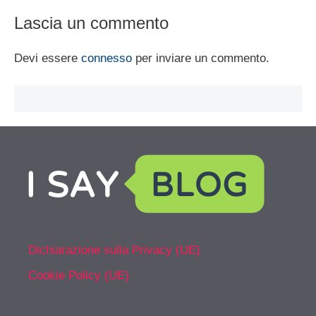
Lascia un commento
Devi essere
connesso
per inviare un commento.
Dichiarazione sulla Privacy (UE)
Cookie Policy (UE)