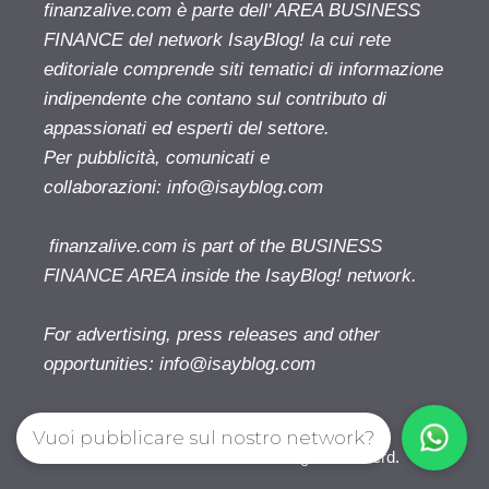
finanzalive.com è parte dell' AREA BUSINESS
FINANCE del network IsayBlog! la cui rete
editoriale comprende siti tematici di informazione
indipendente che contano sul contributo di
appassionati ed esperti del settore.
Per pubblicità, comunicati e
collaborazioni:
info@isayblog.com
finanzalive.com is part of the BUSINESS
FINANCE AREA inside the IsayBlog! network.
For advertising, press releases and other
opportunities:
info@isayblog.com
Vuoi pubblicare sul nostro network?
Finanzalive.com © 2026. All right reserverd.