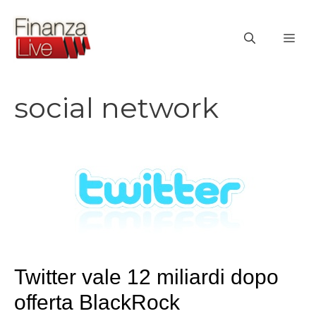
Vai
al
ME
contenuto
social network
Twitter vale 12 miliardi dopo
offerta BlackRock