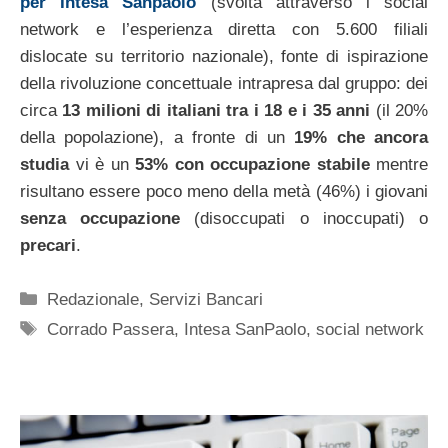
per Intesa Sanpaolo
(svolta attraverso i social
network e l’esperienza diretta con 5.600 filiali
dislocate su territorio nazionale), fonte di ispirazione
della rivoluzione concettuale intrapresa dal gruppo: dei
circa
13 milioni di italiani tra i 18 e i 35 anni
(il 20%
della popolazione), a fronte di un
19% che ancora
studia
vi è un
53% con occupazione stabile
mentre
risultano essere poco meno della metà (46%) i giovani
senza occupazione
(disoccupati o inoccupati) o
precari
.
Categorie
Redazionale
,
Servizi Bancari
Tag
Corrado Passera
,
Intesa SanPaolo
,
social network