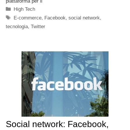
piattaforma per il
Categorie
High Tech
Tag
E-commerce
,
Facebook
,
social network
,
tecnologia
,
Twitter
Social network: Facebook,