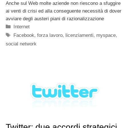
Anche sul Web molte aziende non riescono a sfuggire
ai venti di crisi ed alla conseguente necessità di dover
avviare degli austeri piani di razionalizzazione
Categorie
Internet
Tag
Facebook
,
forza lavoro
,
licenziamenti
,
myspace
,
social network
Twitter: due accordi strategici