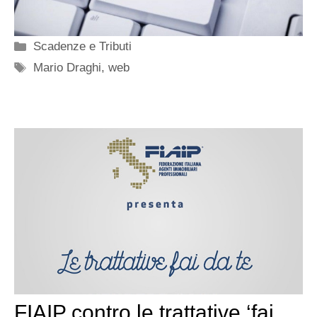
Categorie
Scadenze e Tributi
Tag
Mario Draghi
,
web
FIAIP contro le trattative ‘fai