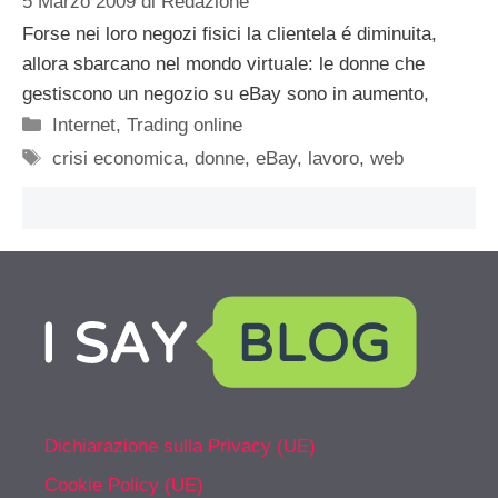
5 Marzo 2009
di
Redazione
Forse nei loro negozi fisici la clientela é diminuita,
allora sbarcano nel mondo virtuale: le donne che
gestiscono un negozio su eBay sono in aumento,
Categorie
Internet
,
Trading online
Tag
crisi economica
,
donne
,
eBay
,
lavoro
,
web
Dichiarazione sulla Privacy (UE)
Cookie Policy (UE)