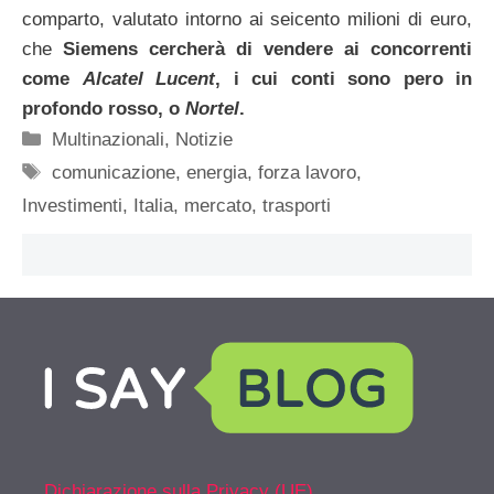
comparto, valutato intorno ai seicento milioni di euro,
che
Siemens cercherà di vendere ai concorrenti
come
Alcatel Lucent
, i cui conti sono pero in
profondo rosso, o
Nortel
.
Categorie
Multinazionali
,
Notizie
Tag
comunicazione
,
energia
,
forza lavoro
,
Investimenti
,
Italia
,
mercato
,
trasporti
Dichiarazione sulla Privacy (UE)