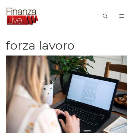
Vai
al
ME
contenuto
forza lavoro