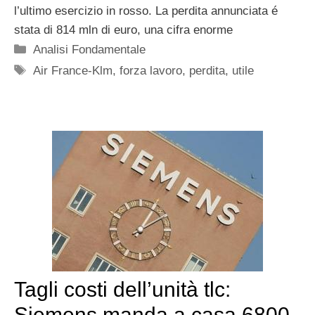
l’ultimo esercizio in rosso. La perdita annunciata é
stata di 814 mln di euro, una cifra enorme
Categorie
Analisi Fondamentale
Tag
Air France-Klm
,
forza lavoro
,
perdita
,
utile
Tagli costi dell’unità tlc:
Siemens manda a casa 6800