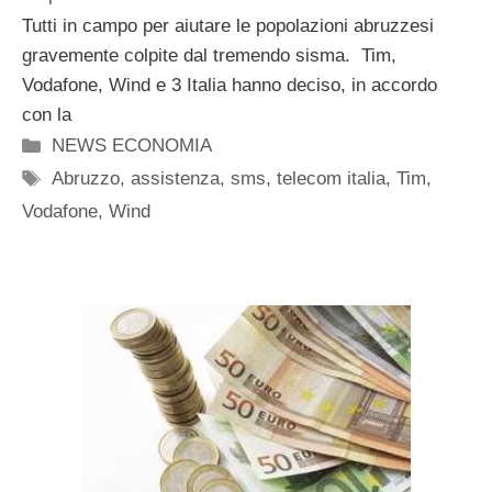
Tutti in campo per aiutare le popolazioni abruzzesi
gravemente colpite dal tremendo sisma. Tim,
Vodafone, Wind e 3 Italia hanno deciso, in accordo
con la
Categorie
NEWS ECONOMIA
Tag
Abruzzo
,
assistenza
,
sms
,
telecom italia
,
Tim
,
Vodafone
,
Wind