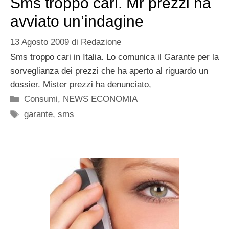
Sms troppo cari. Mr prezzi ha
avviato un’indagine
13 Agosto 2009
di
Redazione
Sms troppo cari in Italia. Lo comunica il Garante per la
sorveglianza dei prezzi che ha aperto al riguardo un
dossier. Mister prezzi ha denunciato,
Categorie
Consumi
,
NEWS ECONOMIA
Tag
garante
,
sms