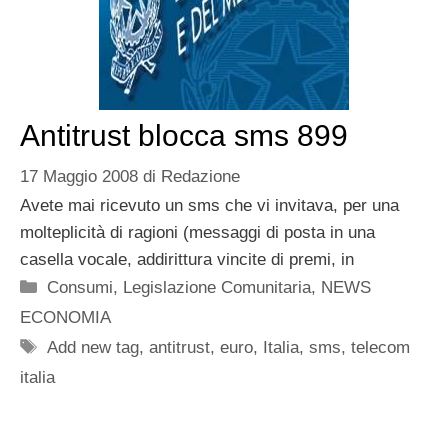
Antitrust blocca sms 899
17 Maggio 2008
di
Redazione
Avete mai ricevuto un sms che vi invitava, per una
molteplicità di ragioni (messaggi di posta in una
casella vocale, addirittura vincite di premi, in
Categorie
Consumi
,
Legislazione Comunitaria
,
NEWS
ECONOMIA
Tag
Add new tag
,
antitrust
,
euro
,
Italia
,
sms
,
telecom
italia