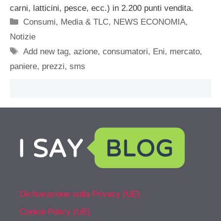
carni, latticini, pesce, ecc.) in 2.200 punti vendita.
Categorie
Consumi
,
Media & TLC
,
NEWS ECONOMIA
,
Notizie
Tag
Add new tag
,
azione
,
consumatori
,
Eni
,
mercato
,
paniere
,
prezzi
,
sms
Dichiarazione sulla Privacy (UE)
Cookie Policy (UE)