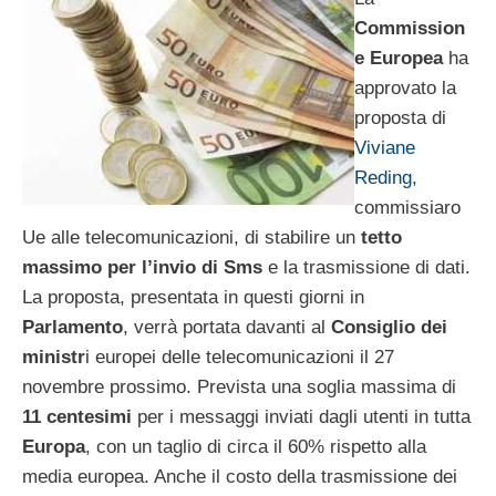
Commission
e Europea
ha
approvato la
proposta di
Viviane
Reding
,
commissiaro
Ue alle telecomunicazioni, di stabilire un
tetto
massimo per l’invio di Sms
e la trasmissione di dati.
La proposta, presentata in questi giorni in
Parlamento
, verrà portata davanti al
Consiglio dei
ministr
i europei delle telecomunicazioni il 27
novembre prossimo. Prevista una soglia massima di
11 centesimi
per i messaggi inviati dagli utenti in tutta
Europa
, con un taglio di circa il 60% rispetto alla
media europea. Anche il costo della trasmissione dei