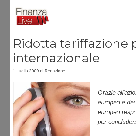
Vai
al
contenuto
Ridotta tariffazione
internazionale
1 Luglio 2009
di
Redazione
Grazie all’azi
europeo e dei 
europeo respo
per concludersi