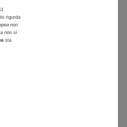
11
to rigurda
ropea non
ta non si
ea
sta