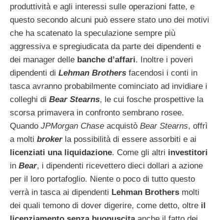
produttività e agli interessi sulle operazioni fatte, e
questo secondo alcuni può essere stato uno dei motivi
che ha scatenato la speculazione sempre più
aggressiva e spregiudicata da parte dei dipendenti e
dei manager delle
banche d’affari
. Inoltre i poveri
dipendenti di
Lehman Brothers
facendosi i conti in
tasca avranno probabilmente cominciato ad invidiare i
colleghi di
Bear Stearns
, le cui fosche prospettive la
scorsa primavera in confronto sembrano rosee.
Quando
JPMorgan Chase
acquistò
Bear Stearns
, offrì
a molti
broker
la possibilità di essere assorbiti e ai
licenziati una liquidazione
. Come gli altri
investitori
in
Bear
, i dipendenti ricevettero dieci dollari a azione
per il loro portafoglio. Niente o poco di tutto questo
verrà in tasca ai dipendenti
Lehman Brothers
molti
dei quali temono di dover digerire, come detto, oltre
il
licenziamento senza buonuscita
anche il fatto dei