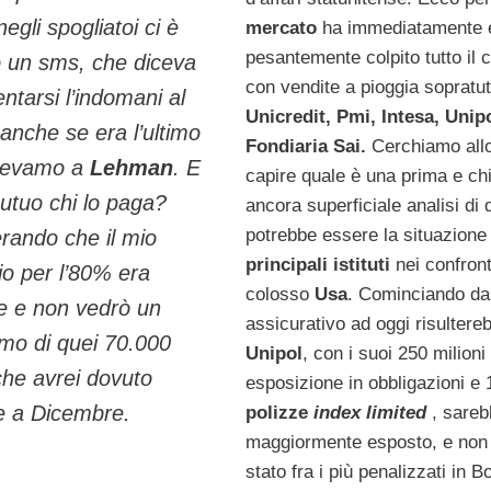
negli spogliatoi ci è
mercato
ha immediatamente 
pesantemente colpito tutto il
o un sms, che diceva
con vendite a pioggia sopratut
entarsi l’indomani al
Unicredit, Pmi, Intesa, Unip
 anche se era l’ultimo
Fondiaria Sai.
Cerchiamo allo
cevamo a
Lehman
. E
capire quale è una prima e c
mutuo chi lo paga?
ancora superficiale analisi di 
potrebbe essere la situazione 
rando che il mio
principali istituti
nei confront
io per l’80% era
colosso
Usa
. Cominciando da
le e non vedrò un
assicurativo ad oggi risultere
mo di quei 70.000
Unipol
, con i suoi 250 milioni
 che avrei dovuto
esposizione in obbligazioni e 
e a Dicembre.
polizze
index limited
, sarebb
maggiormente esposto, e non
stato fra i più penalizzati in B