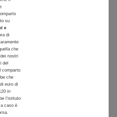
e
 comparto
to su
ol e
ra di
hiaramente
quella che
dei nostri
i del
l comparto
bbe che
 di euro di
120 in
e l’istituto
 a caso è
orsa.