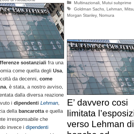
Categorie
Multinazionali
,
Mutui subprime
Tag
Goldman Sachs
,
Lehman
,
Mitsu
Morgan Stanley
,
Nomura
fferenze sostanziali
fra una
omia come quella degli
Usa
,
ficoltà da decenni,
come
ana
, è stata, a nostro avviso,
entata dalla diversa reazione
E’ davvero cosi
vuto i
dipendenti
Lehman
,
zia della
bancarotta
e quella
limitata l’esposi
te irresponsabile che
verso Lehman di
do invece i
dipendenti