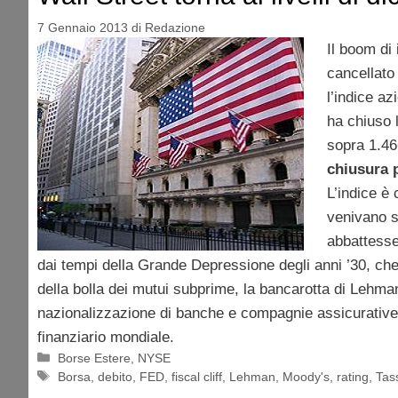
7 Gennaio 2013
di
Redazione
Il boom di
cancellato 
l’indice az
ha chiuso 
sopra 1.46
chiusura 
L’indice è 
venivano s
abbattesse 
dai tempi della Grande Depressione degli anni ’30, ch
della bolla dei mutui subprime, la bancarotta di Lehma
nazionalizzazione di banche e compagnie assicurative e
finanziario mondiale.
Categorie
Borse Estere
,
NYSE
Tag
Borsa
,
debito
,
FED
,
fiscal cliff
,
Lehman
,
Moody's
,
rating
,
Tas