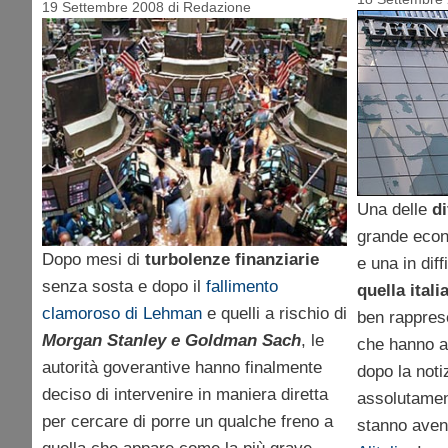
19 Settembre 2008
di
Redazione
Una delle
di
grande econ
Dopo mesi di
turbolenze finanziarie
e una in dif
senza sosta e dopo il
fallimento
quella itali
clamoroso di Lehman
e quelli a rischio di
ben rappres
Morgan Stanley e Goldman Sach
, le
che hanno a
autorità goverantive hanno finalmente
dopo la noti
deciso di intervenire in maniera diretta
assolutamen
per cercare di porre un qualche freno a
stanno aven