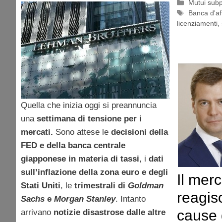
Categorie
Mutui sub
Tag
Banca d'af
licenziamenti
,
Quella che inizia oggi si preannuncia
una
settimana di tensione per i
mercati.
Sono attese le
decisioni della
FED e della banca centrale
giapponese in materia di tassi
, i
dati
sull’inflazione della zona euro e degli
Il mer
Stati Uniti
, le
trimestrali di
Goldman
reagis
Sachs
e
Morgan
Stanley
. Intanto
cause 
arrivano
notizie disastrose dalle altre