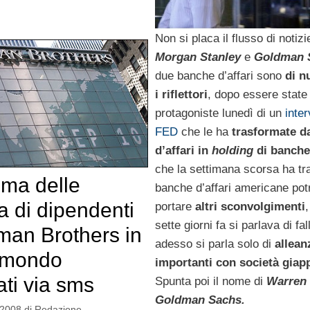
Non si placa il flusso di notizi
Morgan Stanley
e
Goldman 
due banche d’affari sono
di n
i riflettori
, dopo essere state
protagoniste lunedì di un
inter
FED
che le ha
trasformate d
d’affari
in
holding
di banche
che la settimana scorsa ha tra
mma delle
banche d’affari americane po
a di dipendenti
portare
altri sconvolgimenti
sette giorni fa si parlava di fa
man Brothers in
adesso si parla solo di
allean
l mondo
importanti con società giap
ati via sms
Spunta poi il nome di
Warren 
Goldman
Sachs.
 2008
di
Redazione