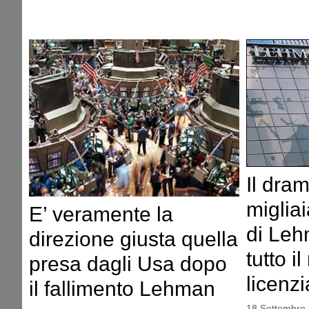
Il dra
migliai
E’ veramente la
di Leh
direzione giusta quella
tutto i
presa dagli Usa dopo
licenzi
il fallimento Lehman
18 Settembre