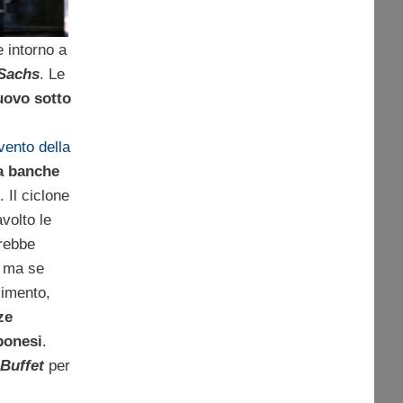
e intorno a
Sachs
. Le
uovo sotto
vento della
a banche
. Il ciclone
volto le
trebbe
, ma se
llimento,
ze
ponesi
.
Buffet
per