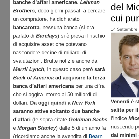
banche d’affari americane
.
Lehman
del Mi
Brothers
, dopo giorni passati a cercare
cui pu
un compratore, ha dichiarato
bancarotta
, nessuna banca (si era
14 Settembre
parlato di
Barclays
) si è presa il rischio
di acquisire asset che potevano
nascondere decine di miliardi di
svalutazioni. Brutte notizie anche da
Merril Lynch
, in questo caso però
sarà
Bank of America
ad acquisire la terza
banca d’affari americana
per una cifra
che si aggira intorno ai 50 miliardi di
Venerdì
è st
dollari.
Da oggi quindi a
New York
salita per 
saranno attive soltanto due banche
l’indice
Mic
d’affari
(le sopra citate
Goldman Sachs
riuscendo p
e
Morgan Stanley
) dalle 5 di un anno fa
dai minimi 
(ricordiamo anche la svendita di
Bearn