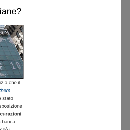
liane?
zia che il
thers
 stato
esposizione
curazioni
a banca
chè il