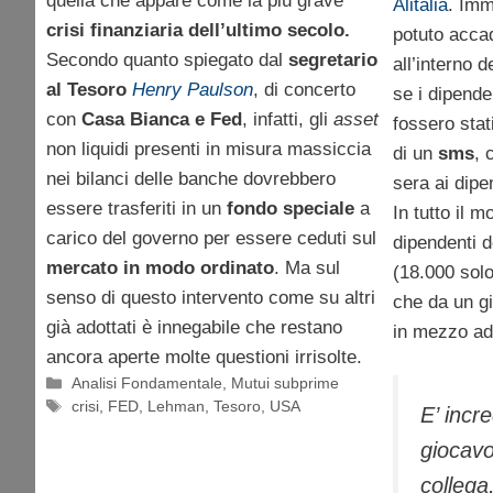
quella che appare come la più grave
Alitalia
. Imm
crisi finanziaria dell’ultimo secolo.
potuto accad
Secondo quanto spiegato dal
segretario
all’interno d
al Tesoro
Henry Paulson
, di concerto
se i dipende
con
Casa Bianca e Fed
, infatti, gli
asset
fossero stati
non liquidi presenti in misura massiccia
di un
sms
, 
nei bilanci delle banche dovrebbero
sera ai dipe
essere trasferiti in un
fondo speciale
a
In tutto il 
carico del governo per essere ceduti sul
dipendenti 
mercato in modo ordinato
. Ma sul
(18.000 sol
senso di questo intervento come su altri
che da un gio
già adottati è innegabile che restano
in mezzo ad
ancora aperte molte questioni irrisolte.
Categorie
Analisi Fondamentale
,
Mutui subprime
Tag
crisi
,
FED
,
Lehman
,
Tesoro
,
USA
E’ incr
giocavo
colleg