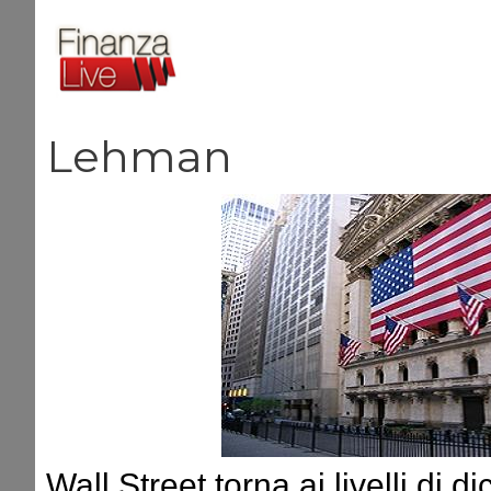
Vai
al
contenuto
Lehman
Wall Street torna ai livelli di