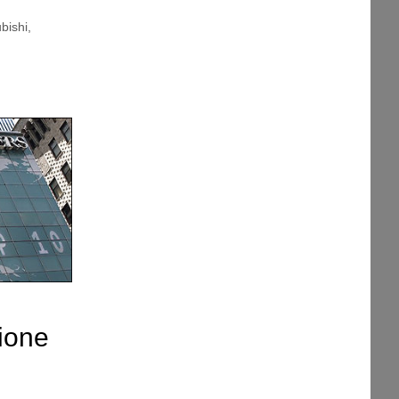
bishi
,
zione