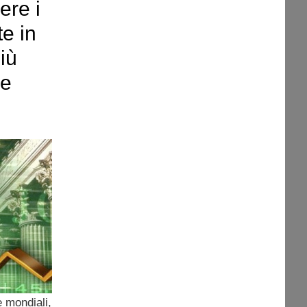
ere i
te in
iù
 e
e mondiali,