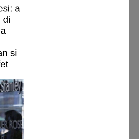
si: a
 di
 a
n si
et