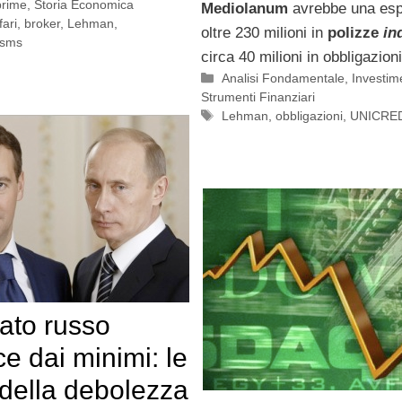
prime
,
Storia Economica
Mediolanum
avrebbe una esp
fari
,
broker
,
Lehman
,
oltre 230 milioni in
polizze
in
sms
circa 40 milioni in obbligazioni
Categorie
Analisi Fondamentale
,
Investim
Strumenti Finanziari
Tag
Lehman
,
obbligazioni
,
UNICRE
cato russo
ce dai minimi: le
della debolezza