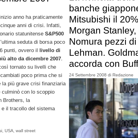
banche giappone
 inizio anno ha praticamente
Mitsubishi il 20%
cinque anni di crisi. Infatti,
Morgan Stanley,
ionario statunitense
S&P500
Nomura pezzi di
l’ultima seduta di borsa poco
6 punti, ovvero il
livello di
Lehman. Goldma
più alto da dicembre 2007
.
accorda con Buff
così tornato su livelli che
cambiati poco prima che si
24 Settembre 2008
di
Redazione
la più grave crisi finanziaria
e culminò con lo scoppio
n Brothers, la
 il tracollo del sistema
si
,
USA
,
wall street