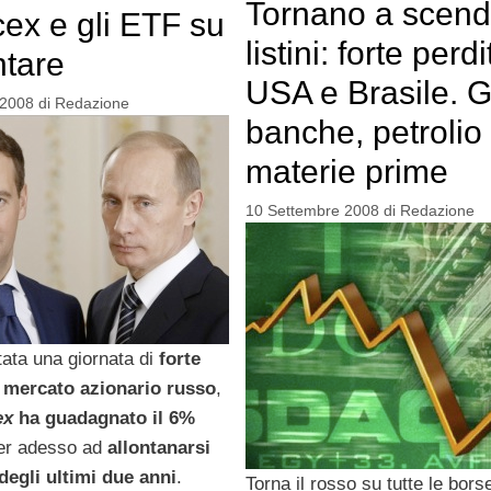
Tornano a scend
cex e gli ETF su
listini: forte perdi
ntare
USA e Brasile. G
 2008
di
Redazione
banche, petrolio
materie prime
10 Settembre 2008
di
Redazione
ata una giornata di
forte
il mercato azionario russo
,
ex
ha guadagnato il 6%
er adesso ad
allontanarsi
degli ultimi due anni
.
Torna il rosso su tutte le bors