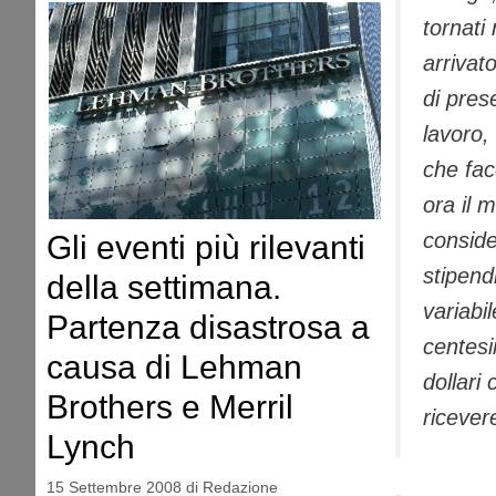
tornati 
arrivat
di pres
lavoro,
che fa
ora il 
conside
Gli eventi più rilevanti
stipend
della settimana.
variabi
Partenza disastrosa a
centesi
causa di Lehman
dollari
Brothers e Merril
ricever
Lynch
15 Settembre 2008
di
Redazione