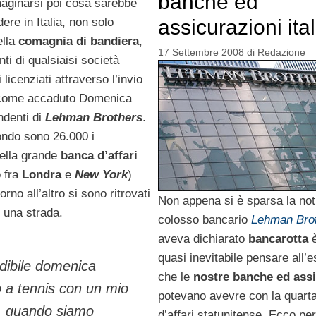
banche ed
aginarsi poi cosa sarebbe
ere in Italia, non solo
assicurazioni ita
ella
comagnia di bandiera
,
17 Settembre 2008
di
Redazione
nti di qualsiaisi società
 licenziati attraverso l’invio
come accaduto Domenica
ndenti di
Lehman Brothers
.
mondo sono 26.000 i
della grande
banca d’affari
o fra
Londra
e
New York
)
rno all’altro si sono ritrovati
Non appena si è sparsa la noti
 una strada.
colosso bancario
Lehman Bro
aveva dichiarato
bancarotta
è
quasi inevitabile pensare all’
edibile domenica
che le
nostre banche ed assi
 a tennis con un mio
potevano avevre con la quart
a, quando siamo
d’affari statunitense. Ecco per