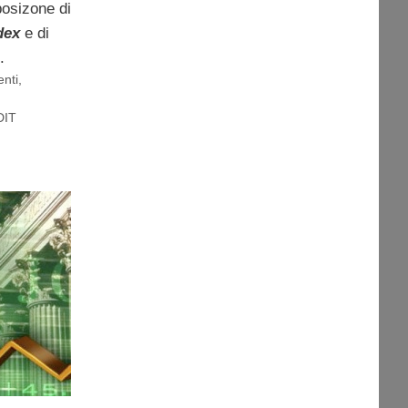
osizone di
dex
e di
.
enti
,
DIT