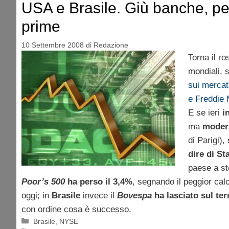
USA e Brasile. Giù banche, pet
prime
10 Settembre 2008
di
Redazione
Torna il ro
mondiali, 
sui mercat
e Freddie
E se ieri
in
ma
moder
di Parigi),
dire di Sta
paese a ste
Poor’s
500
ha perso il 3,4%
, segnando il peggior ca
oggi; in
Brasile
invece il
Bovespa
ha lasciato sul ter
con ordine cosa è successo.
Categorie
Brasile
,
NYSE