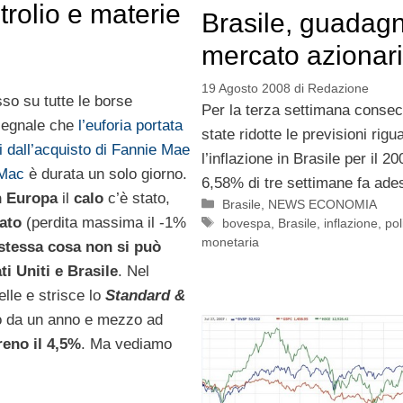
rolio e materie
Brasile, guadagn
mercato azionar
19 Agosto 2008
di
Redazione
sso su tutte le borse
Per la terza settimana consec
segnale che
l’euforia portata
state ridotte le previsioni rigu
i dall’acquisto di Fannie Mae
l’inflazione in Brasile per il 2
 Mac
è durata un solo giorno.
6,58% di tre settimane fa ade
 Europa
il
calo
c’è stato,
Categorie
Brasile
,
NEWS ECONOMIA
ato
(perdita massima il -1%
Tag
bovespa
,
Brasile
,
inflazione
,
pol
monetaria
stessa cosa non si può
ti Uniti e Brasile
. Nel
lle e strisce lo
Standard &
lo da un anno e mezzo ad
reno il 4,5%
. Ma vediamo