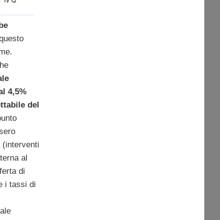
bbe
 questo
ime.
che
ale
al 4,5%
tabile del
punto
ssero
 (interventi
terna al
ferta di
i tassi di
ale