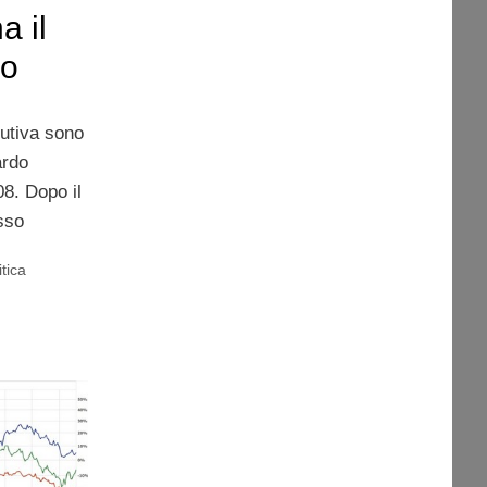
a il
io
utiva sono
ardo
008. Dopo il
sso
itica