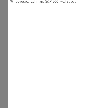
Tag
bovespa
,
Lehman
,
S&P 500
,
wall street