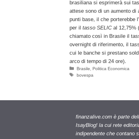
brasiliana si esprimerà sui tas
attese sono di un aumento di
punti base, il che porterebbe l
per il
tasso SELIC
al 12,75% 
chiamato così in Brasile il ta
overnight di riferimento, il tas
cui le banche si prestano sold
arco di tempo di 24 ore).
Categorie
Brasile
,
Politica Economica
Tag
bovespa
finanzalive.com è parte d
IsayBlog! la cui rete editor
indipendente che contano su