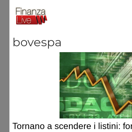
Vai
al
contenuto
bovespa
Tornano a scendere i listini: fo