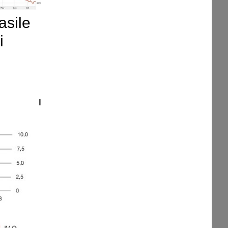
asile
i
I