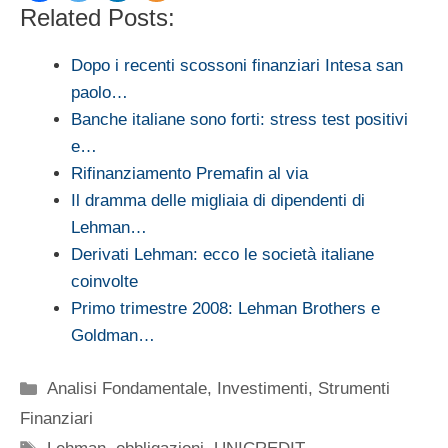
Related Posts:
Dopo i recenti scossoni finanziari Intesa san
paolo…
Banche italiane sono forti: stress test positivi
e…
Rifinanziamento Premafin al via
Il dramma delle migliaia di dipendenti di
Lehman…
Derivati Lehman: ecco le società italiane
coinvolte
Primo trimestre 2008: Lehman Brothers e
Goldman…
Categorie
Analisi Fondamentale
,
Investimenti
,
Strumenti
Finanziari
Tag