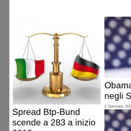
Obama e
negli S
2 Gennaio 20
Spread Btp-Bund
scende a 283 a inizio