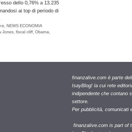
resso dello 0,76% a 13.235
inandosi ai top di periodo di
.
ere
,
NEWS ECONOMIA
 Jones
,
fiscal cliff
,
Obama
,
finanzalive.com è parte d
IsayBlog! la cui rete editor
indipendente che contano su
settore.
Per pubblicità, comunicati 
finanzalive.com is part o