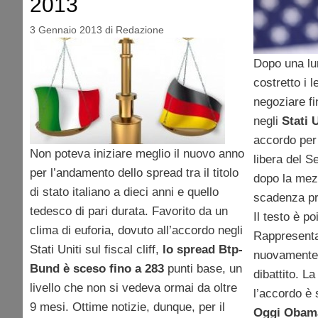
2013
3 Gennaio 2013
di
Redazione
Dopo una lu
costretto i l
negoziare fi
negli
Stati 
accordo per 
Non poteva iniziare meglio il nuovo anno
libera del S
per l’andamento dello spread tra il titolo
dopo la mezz
di stato italiano a dieci anni e quello
scadenza pre
tedesco di pari durata. Favorito da un
Il testo è p
clima di euforia, dovuto all’accordo negli
Rappresenta
Stati Uniti sul fiscal cliff,
lo spread Btp-
nuovamente 
Bund è sceso fino a 283
punti base, un
dibattito. 
livello che non si vedeva ormai da oltre
l’accordo è 
9 mesi. Ottime notizie, dunque, per il
Oggi Obama