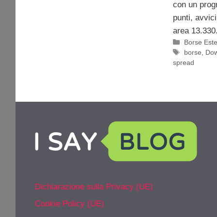
con un prog
punti, avvic
area 13.330
Categorie
Borse Est
Tag
borse
,
Dow
spread
Dichiarazione sulla Privacy (UE)
Cookie Policy (UE)