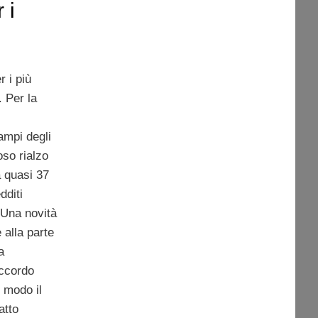
 i
r i più
. Per la
ampi degli
so rialzo
a quasi 37
dditi
. Una novità
 alla parte
a
accordo
l modo il
atto