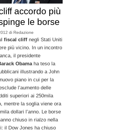
cliff accordo più
 spinge le borse
2012
di
Redazione
ul
fiscal cliff
negli Stati Uniti
e più vicino. In un incontro
anca, il presidente
Barack Obama
ha teso la
bblicani illustrando a John
uovo piano in cui per la
esclude l’aumento delle
dditi superiori ai 250mila
no, mentre la soglia viene ora
mila dollari l’anno. Le borse
nno chiuso in rialzo nella
ri: il Dow Jones ha chiuso