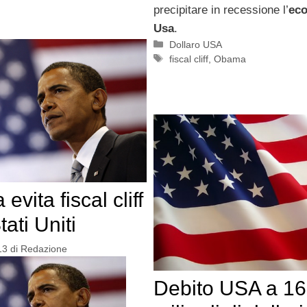
precipitare in recessione l’
ec
Usa
.
Categorie
Dollaro USA
Tag
fiscal cliff
,
Obama
vita fiscal cliff
tati Uniti
13
di
Redazione
Debito USA a 16