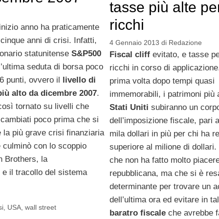
tasse più alte per
ricchi
 inizio anno ha praticamente
cinque anni di crisi. Infatti,
4 Gennaio 2013
di
Redazione
ionario statunitense
S&P500
Fiscal cliff
evitato, e tasse pe
l’ultima seduta di borsa poco
ricchi in corso di applicazione
6 punti, ovvero il
livello di
prima volta dopo tempi quasi
più alto da dicembre 2007
.
immemorabili, i patrimoni più 
così tornato su livelli che
Stati Uniti
subiranno un corpo
cambiati poco prima che si
dell’imposizione fiscale, pari 
la più grave crisi finanziaria
mila dollari in più per chi ha re
e culminò con lo scoppio
superiore al milione di dollari
n Brothers, la
che non ha fatto molto piacere
 il tracollo del sistema
repubblicana, ma che si è res
determinante per trovare un 
dell’ultima ora ed evitare in ta
si
,
USA
,
wall street
baratro fiscale
che avrebbe f