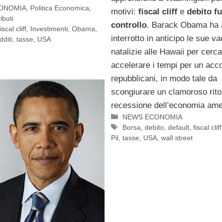
ONOMIA
,
Politica Economica
,
motivi:
fiscal cliff
e
debito fu
ibuti
controllo
. Barack Obama ha a
fiscal cliff
,
Investimenti
,
Obama
,
interrotto in anticipo le sue v
dditi
,
tasse
,
USA
natalizie alle Hawaii per cerca
accelerare i tempi per un acc
repubblicani, in modo tale da
scongiurare un clamoroso rito
recessione dell’economia ame
Categorie
NEWS ECONOMIA
Tag
Borsa
,
debito
,
default
,
fiscal cliff
Pil
,
tasse
,
USA
,
wall street