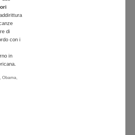
ori
ddirittura
acanze
re di
ordo con i
rno in
ricana.
,
Obama
,