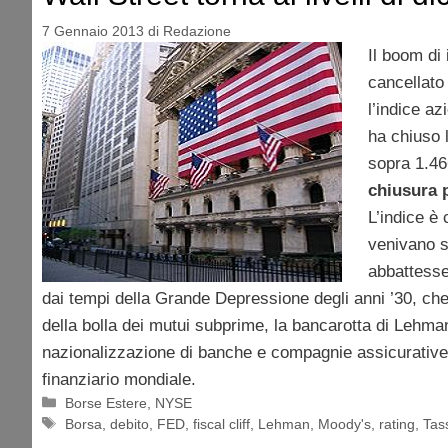
7 Gennaio 2013
di
Redazione
Il boom di
cancellato 
l’indice az
ha chiuso 
sopra 1.46
chiusura 
L’indice è 
venivano s
abbattesse 
dai tempi della Grande Depressione degli anni ’30, ch
della bolla dei mutui subprime, la bancarotta di Lehma
nazionalizzazione di banche e compagnie assicurative e
finanziario mondiale.
Categorie
Borse Estere
,
NYSE
Tag
Borsa
,
debito
,
FED
,
fiscal cliff
,
Lehman
,
Moody's
,
rating
,
Tas