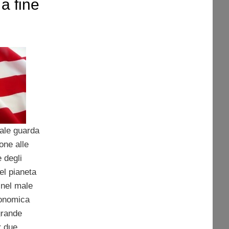
 a fine
ale guarda
one alle
 degli
el pianeta
 nel male
economica
grande
r due