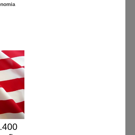
onomia
.400