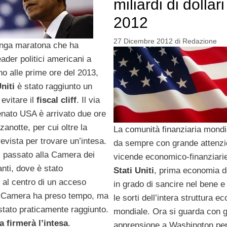
miliardi di dollari
2012
27 Dicembre 2012
di
Redazione
nga maratona che ha
eader politici americani a
no alle prime ore del 2013,
Uniti
è stato raggiunto un
evitare il
fiscal cliff
. Il via
enato USA è arrivato due ore
anotte, per cui oltre la
La comunità finanziaria mondi
vista per trovare un’intesa.
da sempre con grande attenzi
oi passato alla Camera dei
vicende economico-finanziarie
nti, dove è stato
Stati Uniti
, prima economia d
al centro di un acceso
in grado di sancire nel bene e
La Camera ha preso tempo, ma
le sorti dell’intera struttura 
stato praticamente raggiunto.
mondiale. Ora si guarda con 
 firmerà l’intesa
.
apprensione a Washington pe