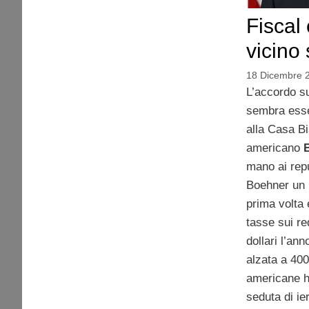
Fiscal 
vicino
18 Dicembre 
L’accordo s
sembra esser
alla Casa Bi
americano
mano ai repu
Boehner un n
prima volta 
tasse sui re
dollari l’an
alzata a 400
americane ha
seduta di ie