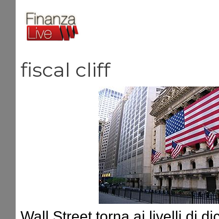
Vai
al
contenuto
fiscal cliff
Wall Street torna ai livelli di