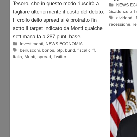
Tesoro, che in questo modo riuscirà a
Categorie
NEWS EC
Scadenze e Tr
tagliare ulteriormente il costo del debito.
Tag
dividendi
,
Il crollo dello spread si è protratto fin
recessione
,
re
sotto il target indicato da Monti qualche
settimana fa a 287 punti base.
Categorie
Investimenti
,
NEWS ECONOMIA
Tag
berlusconi
,
bonos
,
btp
,
bund
,
fiscal cliff
,
Italia
,
Monti
,
spread
,
Twitter