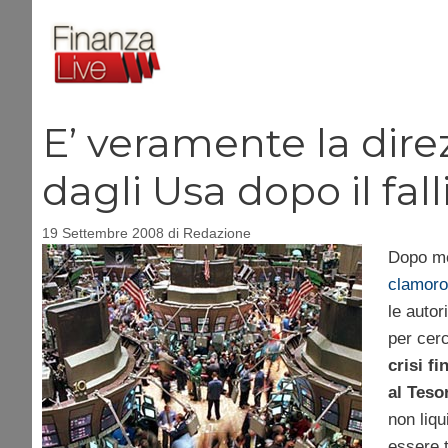
Vai
al
contenuto
E’ veramente la dire
dagli Usa dopo il f
19 Settembre 2008
di
Redazione
Dopo me
clamoro
le autor
per cerc
crisi f
al Teso
non liqu
essere t