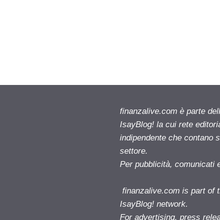
finanzalive.com è parte d
IsayBlog! la cui rete editor
indipendente che contano su
settore.
Per pubblicità, comunicati 
finanzalive.com is part o
IsayBlog! network.
For advertising, press rele