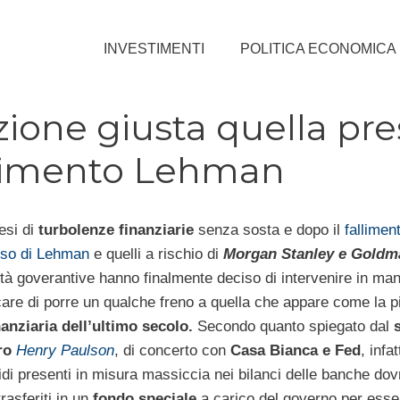
INVESTIMENTI
POLITICA ECONOMICA
zione giusta quella pr
allimento Lehman
si di
turbolenze finanziarie
senza sosta e dopo il
fallimen
so di Lehman
e quelli a rischio di
Morgan Stanley e Goldm
ità goverantive hanno finalmente deciso di intervenire in man
are di porre un qualche freno a quella che appare come la p
inanziaria dell’ultimo secolo.
Secondo quanto spiegato dal
ro
Henry Paulson
, di concerto con
Casa Bianca e Fed
, infat
idi presenti in misura massiccia nei bilanci delle banche do
rasferiti in un
fondo speciale
a carico del governo per esse