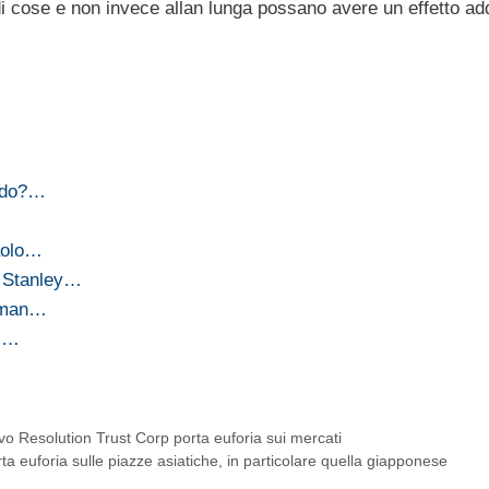
di cose e non invece allan lunga possano avere un effetto add
modo?…
paolo…
n Stanley…
ldman…
di…
o Resolution Trust Corp porta euforia sui mercati
ta euforia sulle piazze asiatiche, in particolare quella giapponese