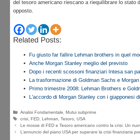
del tesoro americano riescano a riequilibrare lo stato 
opposto.
Related Posts:
Fu giusto far fallire Lehman brothers in quel 
Anche Morgan Stanley meglio del previsto
Dopo i recenti scossoni finanziari Intesa san 
La trasformazione di Goldman Sachs e Morga
Primo trimestre 2008: Lehman Brothers e Go
L'accordo di Morgan Stanley con i giapponesi 
Categorie
Analisi Fondamentale
,
Mutui subprime
Tag
crisi
,
FED
,
Lehman
,
Tesoro
,
USA
Le mosse di FED e Tesoro americano contro la crisi. Un nuov
L’annuncio del piano USA per superare la crisi finanziaria por