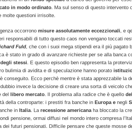
cato in modo ordinato
. Ma sul senso di questo intervento
 molte questioni irrisolte.
ergenza occorrono
misure assolutamente eccezzionali
, e q
veri responsabili di tutto questo caos non vengano toccati res
ichard Fuld
, che con i suoi mega stipendi era il più pagato 
ca è stato in grado di avanzare richieste per se alla banca 
degli stessi
. E questo episodio ben rappresenta la protervia 
ro bulimia di avidita e di speculazione hanno porato
istituzi
e è conseguito. Ecco perchè mentre è stata apprezzabile la d
e dubbio invece la decisione di creare una sorta di veicolo c
le del
libero mercato
. Il problema alla radice che è quello
de
ità della controparte: i prestiti fra banche in
Europa e
negli
S
 anche in
Italia
. La
recessione americana
ha bloccato la cre
 fondi pensione, ormai diffusi nel mondo intero compresa l’Ita
ta dei futuri pensionati. Difficile pensare che queste mosse d