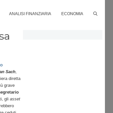
ANALISI FINANZIARIA
ECONOMIA
esa
to
an Sach
,
iera diretta
iù grave
segretario
ti, gli
asset
vrebbero
re ceduti