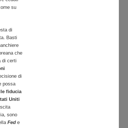
 come su
esta di
ta. Basti
banchiere
coreana che
di certi
oni
ecisione di
he possa
lle fiducia
tati Uniti
scita
lia, sono
ella
Fed
e