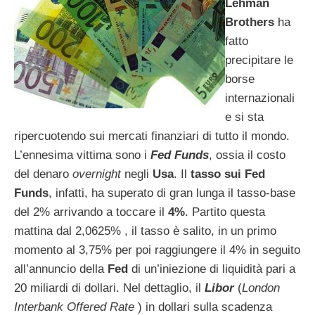
Lehman
Brothers
ha
fatto
precipitare le
borse
internazionali
e si sta
ripercuotendo sui mercati finanziari di tutto il mondo.
L’ennesima vittima sono i
Fed Funds
, ossia il costo
del denaro
overnight
negli
Usa
. Il
tasso sui Fed
Funds
, infatti, ha superato di gran lunga il tasso-base
del 2% arrivando a toccare il
4%
. Partito questa
mattina dal 2,0625% , il tasso è salito, in un primo
momento al 3,75% per poi raggiungere il 4% in seguito
all’annuncio della
Fed
di un’iniezione di liquidità pari a
20 miliardi di dollari. Nel dettaglio, il
Libo
r
(
London
Interbank Offered Rate
) in dollari sulla scadenza