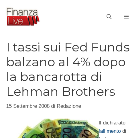
Vai
al
ME
contenuto
I tassi sui Fed Funds
balzano al 4% dopo
la bancarotta di
Lehman Brothers
15 Settembre 2008
di
Redazione
Il dichiarato
fallimento
di