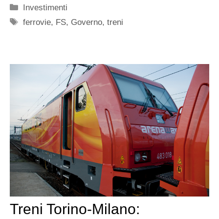
Categorie
Investimenti
Tag
ferrovie
,
FS
,
Governo
,
treni
Treni Torino-Milano: