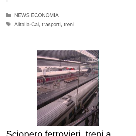
Categorie
NEWS ECONOMIA
Tag
Alitalia-Cai
,
trasporti
,
treni
Sciopero ferrovieri, treni a