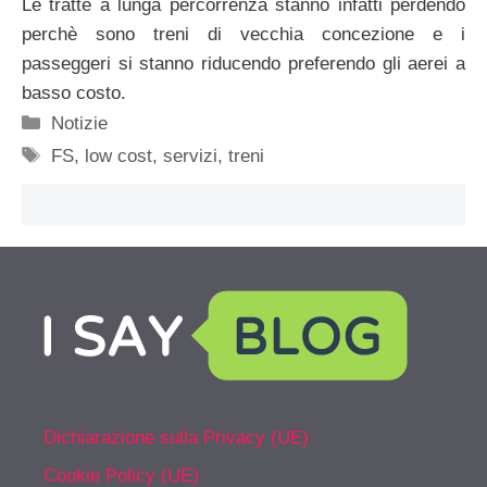
Le tratte a lunga percorrenza stanno infatti perdendo
perchè sono treni di vecchia concezione e i
passeggeri si stanno riducendo preferendo gli aerei a
basso costo.
Categorie
Notizie
Tag
FS
,
low cost
,
servizi
,
treni
Dichiarazione sulla Privacy (UE)
Cookie Policy (UE)