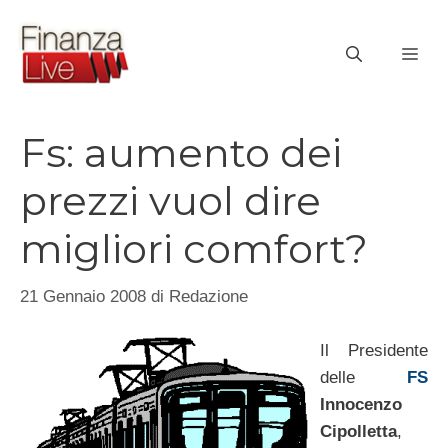
Vai
al
ME
contenuto
Fs: aumento dei
prezzi vuol dire
migliori comfort?
21 Gennaio 2008
di
Redazione
Il Presidente
delle
FS
Innocenzo
Cipolletta
,