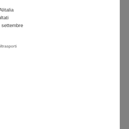
litalia
ltati
er settembre
iltrasporti