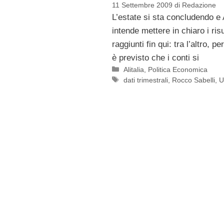
11 Settembre 2009
di
Redazione
L’estate si sta concludendo e A
intende mettere in chiaro i risu
raggiunti fin qui: tra l’altro, p
è previsto che i conti si
Categorie
Alitalia
,
Politica Economica
Tag
dati trimestrali
,
Rocco Sabelli
,
U