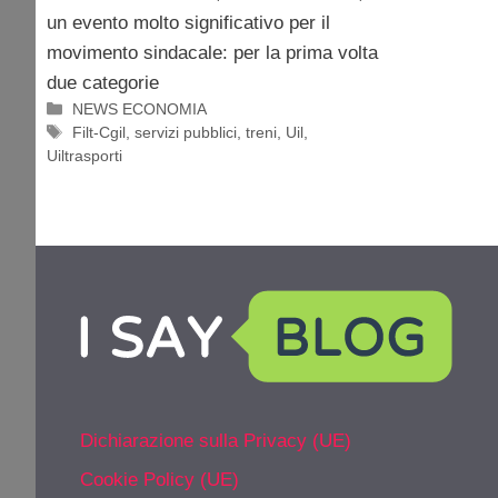
un evento molto significativo per il
movimento sindacale: per la prima volta
due categorie
Categorie
NEWS ECONOMIA
Tag
Filt-Cgil
,
servizi pubblici
,
treni
,
Uil
,
Uiltrasporti
Dichiarazione sulla Privacy (UE)
Cookie Policy (UE)