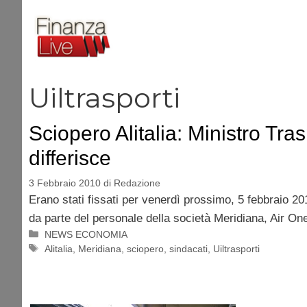
Vai
al
contenuto
Uiltrasporti
Sciopero Alitalia: Ministro Tras
differisce
3 Febbraio 2010
di
Redazione
Erano stati fissati per venerdì prossimo, 5 febbraio 201
da parte del personale della società Meridiana, Air One
Categorie
NEWS ECONOMIA
Tag
Alitalia
,
Meridiana
,
sciopero
,
sindacati
,
Uiltrasporti