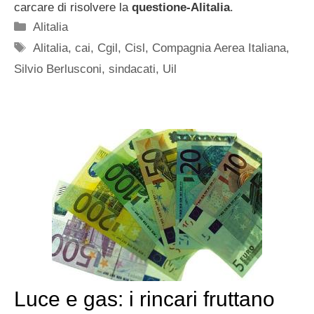
carcare di risolvere la
questione-Alitalia
.
Categorie
Alitalia
Tag
Alitalia
,
cai
,
Cgil
,
Cisl
,
Compagnia Aerea Italiana
,
Silvio Berlusconi
,
sindacati
,
Uil
Luce e gas: i rincari fruttano