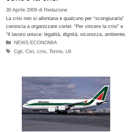
30 Aprile 2009
di
Redazione
La crisi non si allontana e qualcuno per “scongiurarla”
comincia a organizzare cortei: “Per vincere la crisi” e
“Il lavoro unisce: legalità, dignità, sicurezza, ambiente,
Categorie
NEWS ECONOMIA
Tag
Cgil
,
Cisl
,
crisi
,
Torino
,
Uil