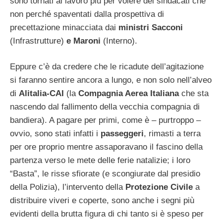
sono tornati al lavoro più per volere dei sindacati che
non perché spaventati dalla prospettiva di
precettazione minacciata dai
ministri Sacconi
(Infrastrutture)
e Maroni
(Interno).
Eppure c’è da credere che le ricadute dell’agitazione
si faranno sentire ancora a lungo, e non solo nell’alveo
di
Alitalia-CAI
(la
Compagnia Aerea
Italiana
che sta
nascendo dal fallimento della vecchia compagnia di
bandiera). A pagare per primi, come è – purtroppo –
ovvio, sono stati infatti i
passeggeri
, rimasti a terra
per ore proprio mentre assaporavano il fascino della
partenza verso le mete delle ferie natalizie; i loro
“Basta”, le risse sfiorate (e scongiurate dal presidio
della Polizia), l’intervento della
Protezione Civile
a
distribuire viveri e coperte, sono anche i segni più
evidenti della brutta figura di chi tanto si è speso per