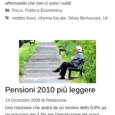
affermando che non ci sono i soldi.
Categorie
Fisco
,
Politica Economica
Tag
reddito fisso
,
riforma fiscale
,
Silvio Berlusconi
,
Uil
Pensioni 2010 più leggere
14 Dicembre 2009
di
Redazione
Una riduzione che andrà da un minimo dello 0,8% ad
un massimo del 3,7% per l’introduzione dei nuovi