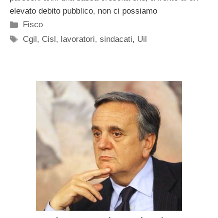
elevato debito pubblico, non ci possiamo
Categorie
Fisco
Tag
Cgil
,
Cisl
,
lavoratori
,
sindacati
,
Uil