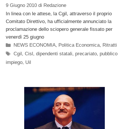
9 Giugno 2010
di
Redazione
In linea con le attese, la Cgil, attraverso il proprio
Comitato Direttivo, ha ufficialmente annunciato la
proclamazione dello sciopero generale fissato per
venerdì 25 giugno
Categorie
NEWS ECONOMIA
,
Politica Economica
,
Ritratti
Tag
Cgil
,
Cisl
,
dipendenti statali
,
precariato
,
pubblico
impiego
,
Uil