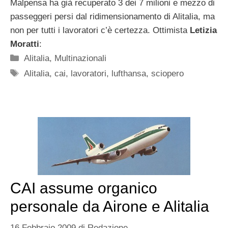
Malpensa ha già recuperato 3 dei 7 milioni e mezzo di
passeggeri persi dal ridimensionamento di Alitalia, ma
non per tutti i lavoratori c’è certezza. Ottimista
Letizia
Moratti
:
Categorie
Alitalia
,
Multinazionali
Tag
Alitalia
,
cai
,
lavoratori
,
lufthansa
,
sciopero
CAI assume organico
personale da Airone e Alitalia
16 Febbraio 2009
di
Redazione