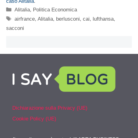
caso Alitalia
.
Categorie
Alitalia
,
Politica Economica
Tag
airfrance
,
Alitalia
,
berlusconi
,
cai
,
lufthansa
,
sacconi
Dichiarazione sulla Privacy (UE)
Cookie Policy (UE)