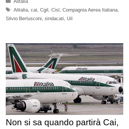
Categorie
Alitalia
Tag
Alitalia
,
cai
,
Cgil
,
Cisl
,
Compagnia Aerea Italiana
,
Silvio Berlusconi
,
sindacati
,
Uil
Non si sa quando partirà Cai,