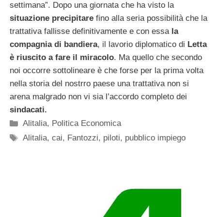
settimana”. Dopo una giornata che ha visto la
situazione precipitare
fino alla seria possibilità che la
trattativa fallisse definitivamente e con essa
la
compagnia di bandiera
, il lavorio diplomatico di
Letta
è riuscito a fare il miracolo
. Ma quello che secondo
noi occorre sottolineare è che forse per la prima volta
nella storia del nostrro paese una trattativa non si
arena malgrado non vi sia l’accordo completo dei
sindacati.
Categorie
Alitalia
,
Politica Economica
Tag
Alitalia
,
cai
,
Fantozzi
,
piloti
,
pubblico impiego