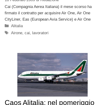
Cai (Compagnia Aerea Italiana) il mese scorso ha
firmato il contratto per acquisire Air One, Air One
CityLiner, Eas (European Avia Service) e Air One
Categorie
Alitalia
Tag
Airone
,
cai
,
lavoratori
Caos Alitalia: nel pomeriggio