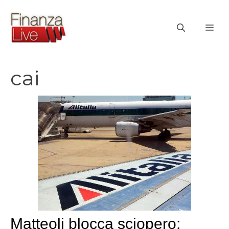
Vai
al
ME
contenuto
cai
Matteoli blocca sciopero: