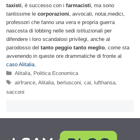
taxisti
, è successo con i
farmacisti
, ma sono
tantissime le
corporazioni
, avvocati, notai,medici,
professori che fanno una vera e propria guerra
nascosta di lobbing nelle sedi istituzionali per
difendere i loro scandalosi privilegi, anche al
parodosso del
tanto peggio tanto meglio
, come sta
avvenendo in queste ore drammatiche di fronte al
caso Alitalia
.
Categorie
Alitalia
,
Politica Economica
Tag
airfrance
,
Alitalia
,
berlusconi
,
cai
,
lufthansa
,
sacconi