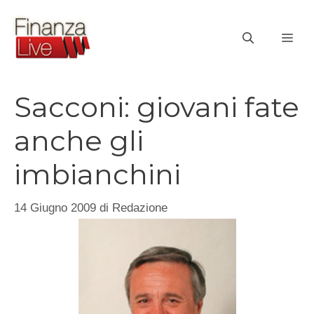
Vai
al
ME
contenuto
Sacconi: giovani fate
anche gli
imbianchini
14 Giugno 2009
di
Redazione