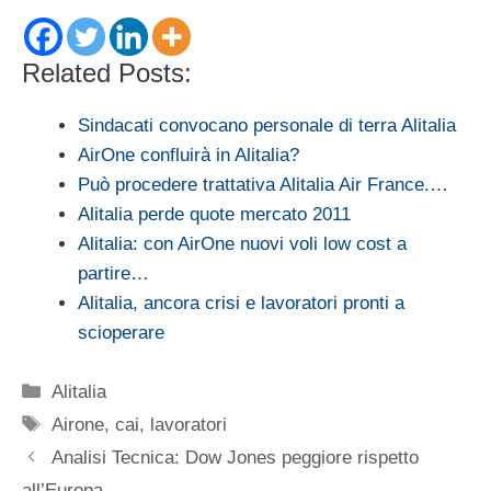
Related Posts:
Sindacati convocano personale di terra Alitalia
AirOne confluirà in Alitalia?
Può procedere trattativa Alitalia Air France.…
Alitalia perde quote mercato 2011
Alitalia: con AirOne nuovi voli low cost a
partire…
Alitalia, ancora crisi e lavoratori pronti a
scioperare
Categorie
Alitalia
Tag
Airone
,
cai
,
lavoratori
Analisi Tecnica: Dow Jones peggiore rispetto
all’Europa