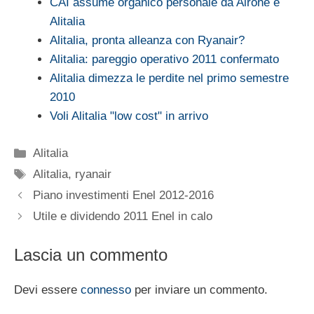
CAI assume organico personale da Airone e
Alitalia
Alitalia, pronta alleanza con Ryanair?
Alitalia: pareggio operativo 2011 confermato
Alitalia dimezza le perdite nel primo semestre
2010
Voli Alitalia "low cost" in arrivo
Categorie
Alitalia
Tag
Alitalia
,
ryanair
Piano investimenti Enel 2012-2016
Utile e dividendo 2011 Enel in calo
Lascia un commento
Devi essere
connesso
per inviare un commento.