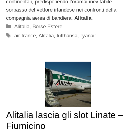
continentali, predisponendo l’oramai inevitabile
sorpasso del vettore irlandese nei confronti della
compagnia aerea di bandiera,
Alitalia
.
Categorie
Alitalia
,
Borse Estere
Tag
air france
,
Alitalia
,
lufthansa
,
ryanair
Alitalia lascia gli slot Linate –
Fiumicino