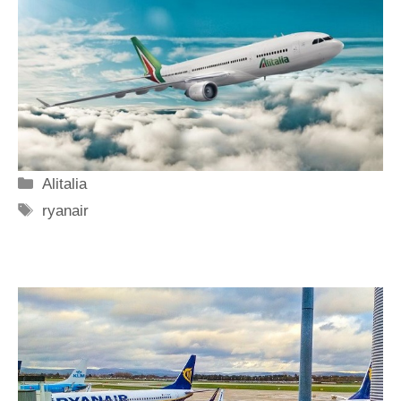
Categorie
Alitalia
Tag
ryanair