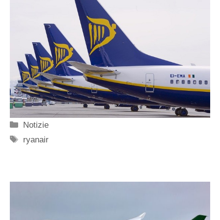
Categorie
Notizie
Tag
ryanair