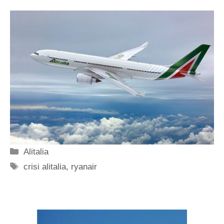
Categorie
Alitalia
Tag
crisi alitalia
,
ryanair