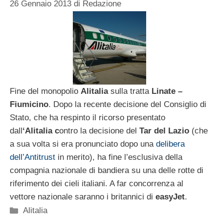
26 Gennaio 2013
di
Redazione
Fine del monopolio
Alitalia
sulla tratta
Linate –
Fiumicino
. Dopo la recente decisione del Consiglio di
Stato, che ha respinto il ricorso presentato
dall
‘Alitalia c
ontro la decisione del
Tar del Lazio
(che
a sua volta si era pronunciato dopo una
delibera
dell’Antitrust
in merito), ha fine l’esclusiva della
compagnia nazionale di bandiera su una delle rotte di
riferimento dei cieli italiani. A far concorrenza al
vettore nazionale saranno i britannici di
easyJet
.
Categorie
Alitalia