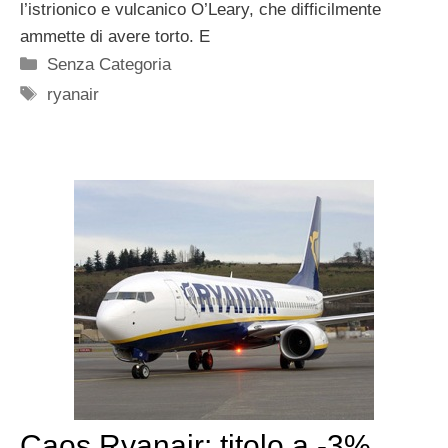
l’istrionico e vulcanico O’Leary, che difficilmente
ammette di avere torto. E
Categorie
Senza Categoria
Tag
ryanair
Caos Ryanair: titolo a -3%.