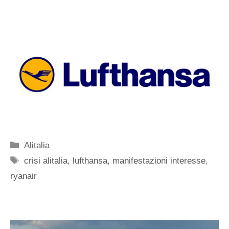
Categorie
Alitalia
Tag
crisi alitalia
,
lufthansa
,
manifestazioni interesse
,
ryanair