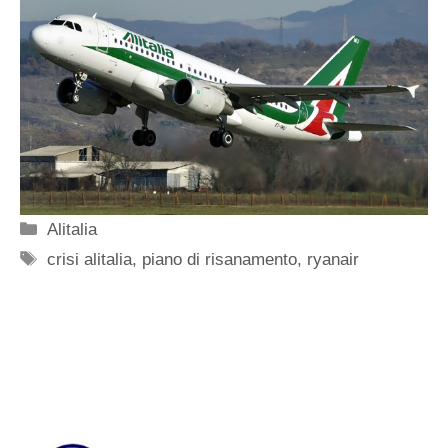
Categorie
Alitalia
Tag
crisi alitalia
,
piano di risanamento
,
ryanair