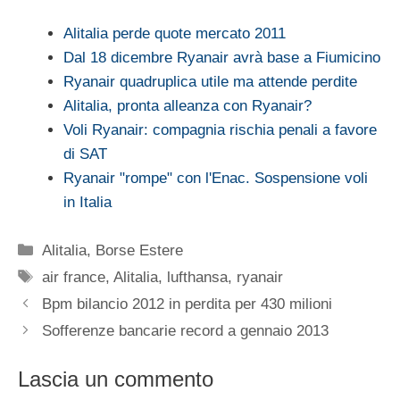
Alitalia perde quote mercato 2011
Dal 18 dicembre Ryanair avrà base a Fiumicino
Ryanair quadruplica utile ma attende perdite
Alitalia, pronta alleanza con Ryanair?
Voli Ryanair: compagnia rischia penali a favore
di SAT
Ryanair "rompe" con l'Enac. Sospensione voli
in Italia
Categorie
Alitalia
,
Borse Estere
Tag
air france
,
Alitalia
,
lufthansa
,
ryanair
Bpm bilancio 2012 in perdita per 430 milioni
Sofferenze bancarie record a gennaio 2013
Lascia un commento