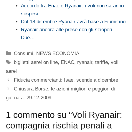
Accordo tra Enac e Ryanair: i voli non saranno
sospesi
Dal 18 dicembre Ryanair avrà base a Fiumicino
Ryanair ancora alle prese con gli scioperi.
Due…
Categorie
Consumi
,
NEWS ECONOMIA
Tag
biglietti aerei on line
,
ENAC
,
ryanair
,
tariffe
,
voli
aerei
Fiducia commercianti: Isae, scende a dicembre
Chiusura Borse, le azioni migliori e peggiori di
giornata: 29-12-2009
1 commento su “Voli Ryanair:
compagnia rischia penali a