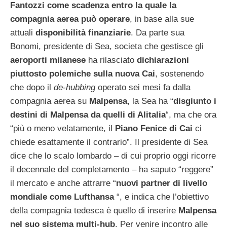
Fantozzi come scadenza entro la quale la
compagnia aerea può operare
, in base alla sue
attuali
disponibilità finanziarie
. Da parte sua
Bonomi, presidente di Sea, societa che gestisce gli
aeroporti milanese
ha rilasciato
dichiarazioni
piuttosto polemiche sulla nuova Cai
, sostenendo
che dopo il
de-hubbing
operato sei mesi fa dalla
compagnia aerea su
Malpensa
, la Sea ha “
disgiunto i
destini di Malpensa da quelli di Alitalia
“, ma che ora
“più o meno velatamente, il
Piano Fenice di Cai
ci
chiede esattamente il contrario”. Il presidente di Sea
dice che lo scalo lombardo – di cui proprio oggi ricorre
il decennale del completamento – ha saputo “reggere”
il mercato e anche attrarre “
nuovi partner di livello
mondiale come Lufthansa
“, e indica che l’obiettivo
della compagnia tedesca è quello di inserire
Malpensa
nel suo sistema multi-hub
. Per venire incontro alle