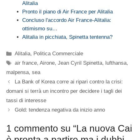
Alitalia
Pronto il piano di Air France per Alitalia
Concluso l'accordo Air France-Alitalia:
ottimismo su…
Alitalia in picchiata, Spinetta tentenna?
Categorie
Alitalia
,
Politica Commerciale
Tag
air france
,
Airone
,
Jean Cyril Spinetta
,
lufthansa
,
malpensa
,
sea
La Bank of Korea corre ai ripari contro la crisi:
domani si terrà un incontro per decidere i tagli dei
tassi di interesse
Gold: tendenza negativa da inizio anno
1 commento su “La nuova Cai
è pronta a partire ma i dubbi