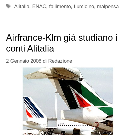
Tag
Alitalia
,
ENAC
,
fallimento
,
fiumicino
,
malpensa
Airfrance-Klm già studiano i
conti Alitalia
2 Gennaio 2008
di
Redazione