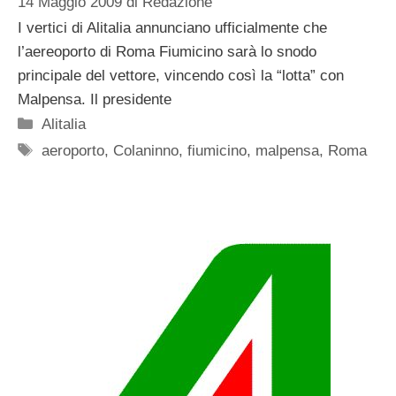
14 Maggio 2009
di
Redazione
I vertici di Alitalia annunciano ufficialmente che
l’aereoporto di Roma Fiumicino sarà lo snodo
principale del vettore, vincendo così la “lotta” con
Malpensa. Il presidente
Categorie
Alitalia
Tag
aeroporto
,
Colaninno
,
fiumicino
,
malpensa
,
Roma