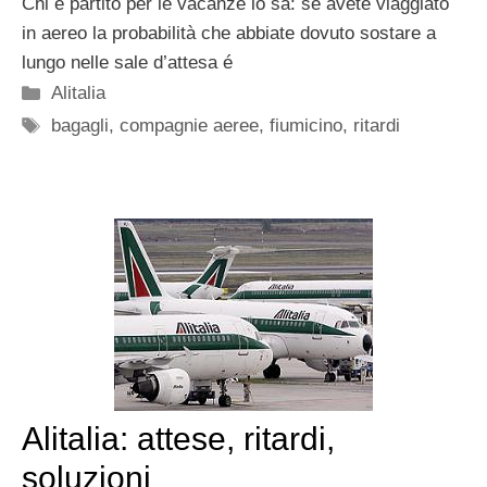
Chi é partito per le vacanze lo sa: se avete viaggiato
in aereo la probabilità che abbiate dovuto sostare a
lungo nelle sale d’attesa é
Categorie
Alitalia
Tag
bagagli
,
compagnie aeree
,
fiumicino
,
ritardi
Alitalia: attese, ritardi,
soluzioni