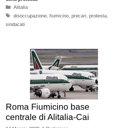
Categorie
Alitalia
Tag
disoccupazione
,
fiumicino
,
precari
,
protesta
,
sindacati
Roma Fiumicino base
centrale di Alitalia-Cai