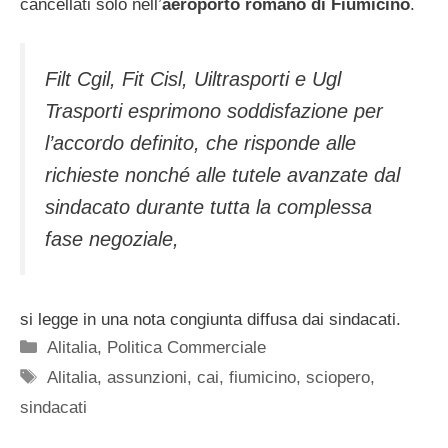
cancellati solo nell’
aeroporto romano di Fiumicino
.
Filt Cgil, Fit Cisl, Uiltrasporti e Ugl
Trasporti esprimono soddisfazione per
l’accordo definito, che risponde alle
richieste nonché alle tutele avanzate dal
sindacato durante tutta la complessa
fase negoziale,
si legge in una nota congiunta diffusa dai sindacati.
Categorie
Alitalia
,
Politica Commerciale
Tag
Alitalia
,
assunzioni
,
cai
,
fiumicino
,
sciopero
,
sindacati