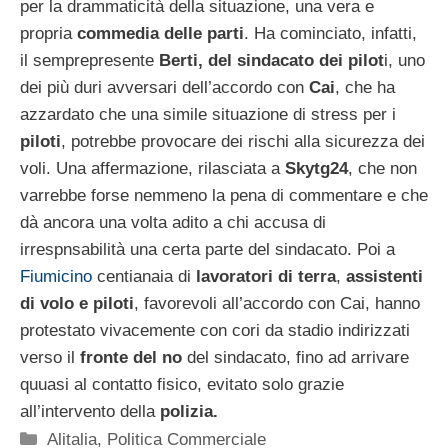
per la drammaticità della situazione, una vera e
propria
commedia delle parti
. Ha cominciato, infatti,
il semprepresente
Berti, del sindacato dei pilot
i, uno
dei più duri avversari dell’accordo con
Cai
, che ha
azzardato che una simile situazione di stress per i
piloti
, potrebbe provocare dei rischi alla sicurezza dei
voli. Una affermazione, rilasciata a
Skytg24
, che non
varrebbe forse nemmeno la pena di commentare e che
dà ancora una volta adito a chi accusa di
irrespnsabilità una certa parte del sindacato. Poi a
Fiumicino
centianaia di
lavoratori di terra
,
assistenti
di volo e piloti
, favorevoli all’accordo con Cai, hanno
protestato vivacemente con cori da stadio indirizzati
verso il
fronte del no
del sindacato, fino ad arrivare
quuasi al contatto fisico, evitato solo grazie
all’intervento della
polizia.
Categorie
Alitalia
,
Politica Commerciale