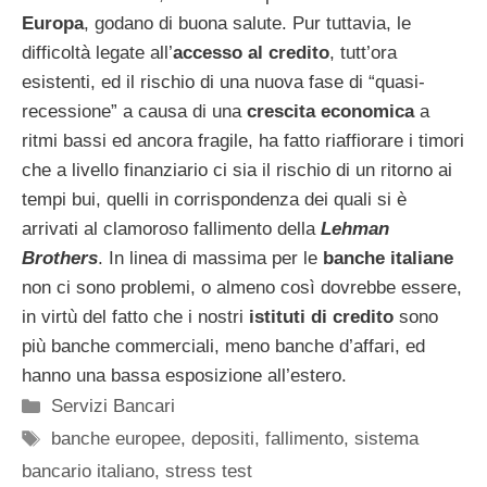
Europa
, godano di buona salute. Pur tuttavia, le
difficoltà legate all’
accesso al credito
, tutt’ora
esistenti, ed il rischio di una nuova fase di “quasi-
recessione” a causa di una
crescita economica
a
ritmi bassi ed ancora fragile, ha fatto riaffiorare i timori
che a livello finanziario ci sia il rischio di un ritorno ai
tempi bui, quelli in corrispondenza dei quali si è
arrivati al clamoroso fallimento della
Lehman
Brothers
. In linea di massima per le
banche italiane
non ci sono problemi, o almeno così dovrebbe essere,
in virtù del fatto che i nostri
istituti di credito
sono
più banche commerciali, meno banche d’affari, ed
hanno una bassa esposizione all’estero.
Categorie
Servizi Bancari
Tag
banche europee
,
depositi
,
fallimento
,
sistema
bancario italiano
,
stress test