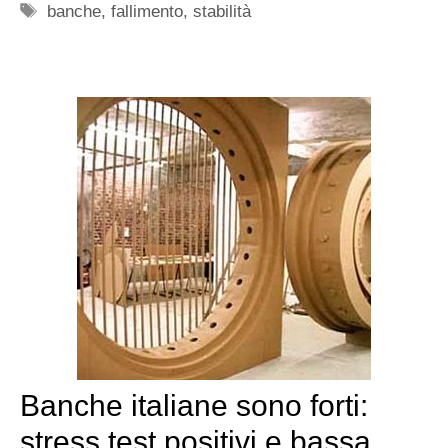
Tag
banche
,
fallimento
,
stabilità
Banche italiane sono forti:
stress test positivi e bassa