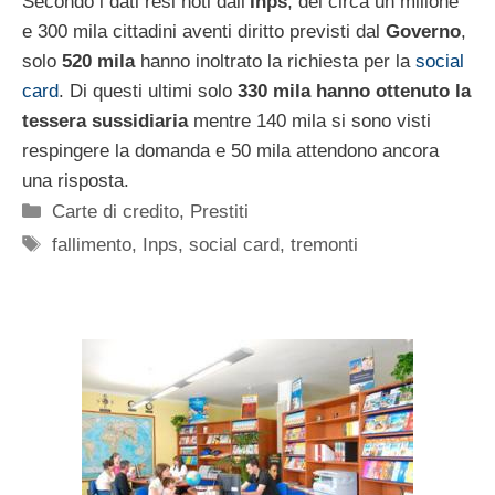
Secondo i dati resi noti dall’
Inps
, dei circa un milione
e 300 mila cittadini aventi diritto previsti dal
Governo
,
solo
520 mila
hanno inoltrato la richiesta per la
social
card
. Di questi ultimi solo
330 mila hanno ottenuto la
tessera sussidiaria
mentre 140 mila si sono visti
respingere la domanda e 50 mila attendono ancora
una risposta.
Categorie
Carte di credito
,
Prestiti
Tag
fallimento
,
Inps
,
social card
,
tremonti