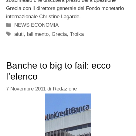
sottolineato che discuterà presto della questione
Grecia con il direttore generale del Fondo monetario
internazionale Christine Lagarde.
Categorie
NEWS ECONOMIA
Tag
aiuti
,
fallimento
,
Grecia
,
Troika
Banche to big to fail: ecco
l’elenco
7 Novembre 2011
di
Redazione