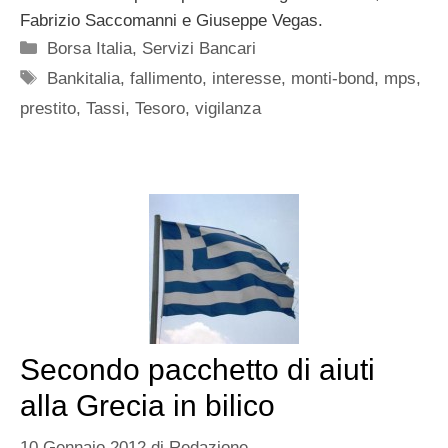
Fabrizio Saccomanni e Giuseppe Vegas.
Categorie
Borsa Italia
,
Servizi Bancari
Tag
Bankitalia
,
fallimento
,
interesse
,
monti-bond
,
mps
,
prestito
,
Tassi
,
Tesoro
,
vigilanza
Secondo pacchetto di aiuti
alla Grecia in bilico
10 Gennaio 2012
di
Redazione