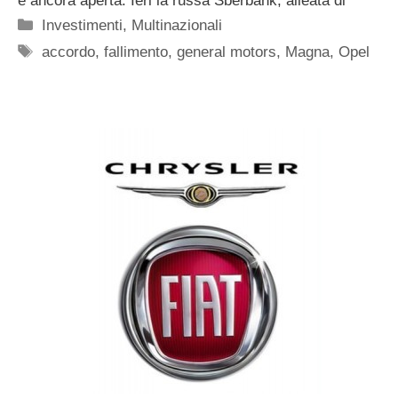
é ancora aperta. Ieri la russa Sberbank, alleata di
Categorie
Investimenti
,
Multinazionali
Tag
accordo
,
fallimento
,
general motors
,
Magna
,
Opel