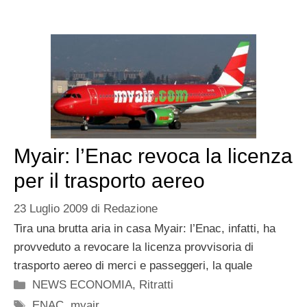
Myair: l’Enac revoca la licenza
per il trasporto aereo
23 Luglio 2009
di
Redazione
Tira una brutta aria in casa Myair: l’Enac, infatti, ha
provveduto a revocare la licenza provvisoria di
trasporto aereo di merci e passeggeri, la quale
Categorie
NEWS ECONOMIA
,
Ritratti
Tag
ENAC
,
myair