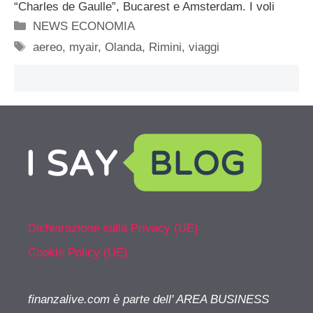
“Charles de Gaulle”, Bucarest e Amsterdam. I voli
Categorie
NEWS ECONOMIA
Tag
aereo
,
myair
,
Olanda
,
Rimini
,
viaggi
Dichiarazione sulla Privacy (UE)
Cookie Policy (UE)
finanzalive.com è parte dell' AREA BUSINESS