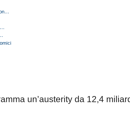
 con…
di…
i…
nomici
amma un’austerity da 12,4 miliard