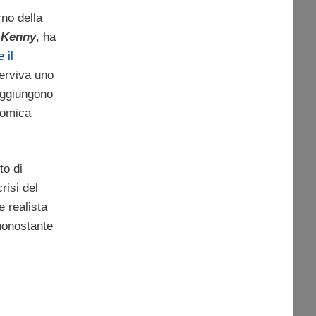
rno della
 Kenny
, ha
 il
serviva uno
aggiungono
onomica
to di
risi del
 realista
nonostante