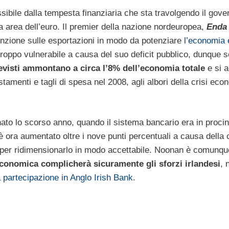
ossibile dalla tempesta finanziaria che sta travolgendo il gove
a area dell’euro. Il premier della nazione nordeuropea,
Enda
tenzione sulle esportazioni in modo da potenziare
l’economia e
troppo vulnerabile a causa del suo deficit pubblico, dunque 
revisti ammontano a circa l’8% dell’economia totale
e si 
stamenti e tagli di spesa nel 2008, agli albori della crisi ec
ionato lo scorso anno, quando il sistema bancario era in procin
è ora aumentato oltre i nove punti percentuali a causa della c
per ridimensionarlo in modo accettabile. Noonan è comunque
 economica complicherà sicuramente gli sforzi irlandesi
, 
a partecipazione in Anglo Irish Bank
.