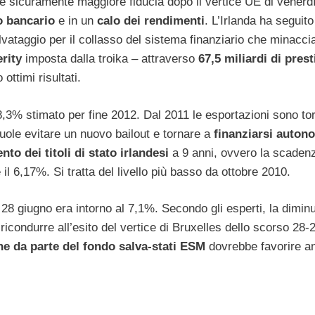
è sicuramente maggiore fiducia dopo il vertice UE di venerd
to bancario
e in un
calo dei rendimenti
. L’Irlanda ha seguito
alvataggio per il collasso del sistema finanziario che minacci
erity
imposta dalla troika – attraverso
67,5 miliardi di prest
 ottimi risultati.
,3% stimato per fine 2012. Dal 2011 le esportazioni sono to
uole evitare un nuovo bailout e tornare a
finanziarsi auto
nto dei titoli di stato irlandesi
a 9 anni, ovvero la scaden
l 6,17%. Si tratta del livello più basso da ottobre 2010.
 28 giugno era intorno al 7,1%. Secondo gli esperti, la dimin
ricondurre all’esito del vertice di Bruxelles dello scorso 28-
che da parte del fondo salva-stati ESM
dovrebbe favorire a