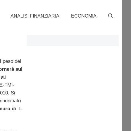
ANALISI FINANZIARIA
ECONOMIA
l peso del
tornerà sul
ati
UE-FMI-
010. Si
annunciato
euro di T-