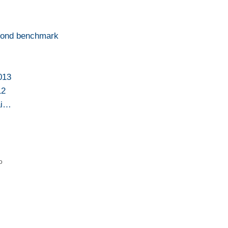
 bond benchmark
2013
12
ai…
o