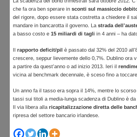
La scadenza dei bond trimestrali sarà ottobre 2012. C’
che fa ora ben sperare in
sconti sul massiccio debi
del rigore, dopo essere stata costretta a chiedere il s
mandare in bancarotta il governo. La
strada dell’aust
a basso costo e
15 miliardi di tagli
in 4 anni – ha dato
Il
rapporto deficit/pil
è passato dal 32% del 2010 all’8
crescere, seppur lievemente dello 0,7%. Dublino ora v
a partire da quest’anno o ad inizio 2013. Ieri il
rendime
vicina al benchmark decennale, è sceso fino a toccare i
Un anno fa il tasso era sopra il 14%, mentre lo scorso
tassi sui titoli a media-lunga scadenza di Dublino è da 
Il via libera alla
ricapitalizzazione diretta delle ban
ripresa del settore bancario irlandese.