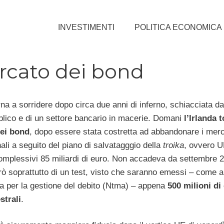
INVESTIMENTI
POLITICA ECONOMICA
ercato dei bond
na a sorridere dopo circa due anni di inferno, schiacciata da
bblico e di un settore bancario in macerie. Domani
l’Irlanda 
ei bond
, dopo essere stata costretta ad abbandonare i merc
ali a seguito del piano di salvatagggio della
troika
, ovvero 
mplessivi 85 miliardi di euro. Non accadeva da settembre 2
erò soprattutto di un test, visto che saranno emessi – come 
ia per la gestione del debito (Ntma) – appena
500 milioni di 
strali
.