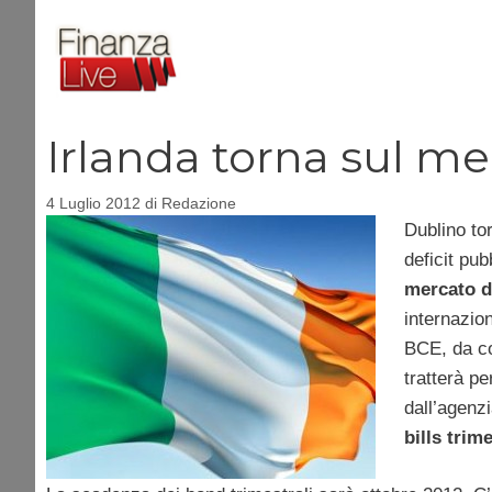
Vai
al
contenuto
Irlanda torna sul m
4 Luglio 2012
di
Redazione
Dublino tor
deficit pu
mercato d
internazion
BCE, da co
tratterà p
dall’agenz
bills trime