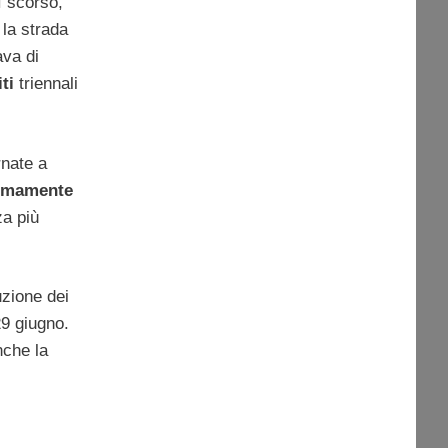
ì scorso,
 la strada
ava di
iti
triennali
rnate a
nomamente
za più
uzione dei
29 giugno.
nche la