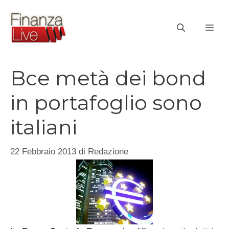
Vai
al
ME
contenuto
Bce metà dei bond
in portafoglio sono
italiani
22 Febbraio 2013
di
Redazione