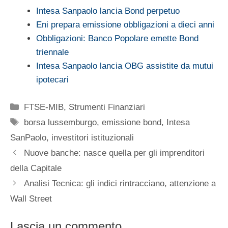
Intesa Sanpaolo lancia Bond perpetuo
Eni prepara emissione obbligazioni a dieci anni
Obbligazioni: Banco Popolare emette Bond
triennale
Intesa Sanpaolo lancia OBG assistite da mutui
ipotecari
Categorie
FTSE-MIB
,
Strumenti Finanziari
Tag
borsa lussemburgo
,
emissione bond
,
Intesa
SanPaolo
,
investitori istituzionali
Nuove banche: nasce quella per gli imprenditori
della Capitale
Analisi Tecnica: gli indici rintracciano, attenzione a
Wall Street
Lascia un commento