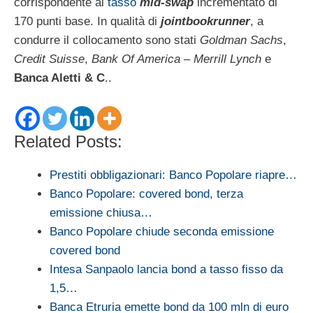
corrispondente al
tasso
mid-swap
incrementato di
170 punti base. In qualità di
jointbookrunner
, a
condurre il collocamento sono stati
Goldman Sachs
,
Credit Suisse
,
Bank Of America – Merrill Lynch
e
Banca Aletti & C
..
Related Posts:
Prestiti obbligazionari: Banco Popolare riapre…
Banco Popolare: covered bond, terza
emissione chiusa…
Banco Popolare chiude seconda emissione
covered bond
Intesa Sanpaolo lancia bond a tasso fisso da
1,5…
Banca Etruria emette bond da 100 mln di euro