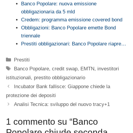
Banco Popolare: nuova emissione
obbligazionaria da 5 mld
Credem: programma emissione covered bond
Obbligazioni: Banco Popolare emette Bond
triennale
Prestiti obbligazionari: Banco Popolare riapre…
Categorie
Prestiti
Tag
Banco Popolare
,
credit swap
,
EMTN
,
investitori
istituzionali
,
prestito obbligazionario
Incubator Bank fallisce: Giappone chiede la
protezione dei depositi
Analisi Tecnica: sviluppo del nuovo tracy+1
1 commento su “Banco
Popolare chiude seconda