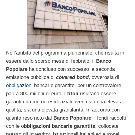
Nell’ambito del programma pluriennale, che risulta in
essere dallo scorso mese di febbraio, il
Banco
Popolare
ha concluso con successo la seconda
emissione pubblica di
covered bond
, ovverosia di
obbligazioni
bancarie garantite, per un controvalore
pari a 800 milioni di euro. I
titoli
risultano essere
garantiti da mutui residenziali aventi sia una elevata
qualità, sia una elevata granularità. In accordo con
quanto reso noto dal
Banco Popolare
, i fondi raccolti
con le o
bbligazioni bancarie garantite
, collocate
presso gli investitori istituzionali italiani ed europei,