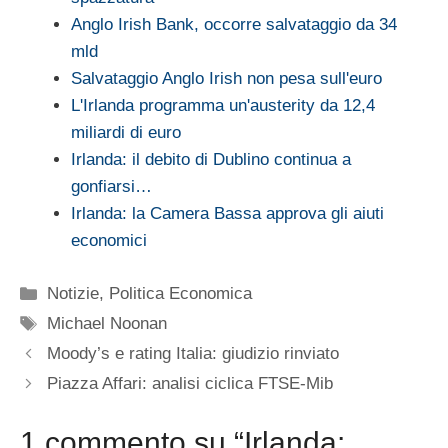
Anglo Irish Bank, occorre salvataggio da 34
mld
Salvataggio Anglo Irish non pesa sull'euro
L'Irlanda programma un'austerity da 12,4
miliardi di euro
Irlanda: il debito di Dublino continua a
gonfiarsi…
Irlanda: la Camera Bassa approva gli aiuti
economici
Categorie
Notizie
,
Politica Economica
Tag
Michael Noonan
Moody’s e rating Italia: giudizio rinviato
Piazza Affari: analisi ciclica FTSE-Mib
1 commento su “Irlanda: