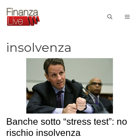
Vai
al
ME
contenuto
insolvenza
Banche sotto “stress test”: no
rischio insolvenza