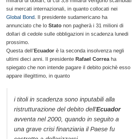
miliardi di dollari, di cui 3,8 miliardi vengono scambiati
sui mercati internazionali, in quanto collocati nei
Global Bond
. Il presidente sudamericano ha
annunciato che lo
Stato
non pagherà i 31 milioni di
dollari di cedole sulle obbligazioni in scadenza lunedi
prossimo.
Questa dell’
Ecuador
è la seconda insolvenza negli
ultimi dieci anni. Il presidente
Rafael Correa
ha
spiegato che non intende pagare il debito poichè esso
appare illegittimo, in quanto
i titoli in scadenza sono inputabili alla
ristrutturazione del debito dell’
Ecuador
avventa nel 2000, quando in seguito a
una grave crisi finanziaria il Paese fu
costretto a dollarizzarsi.