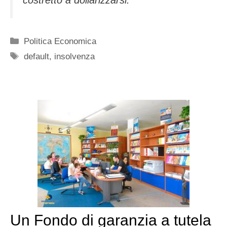
Categorie
Politica Economica
Tag
default
,
insolvenza
Un Fondo di garanzia a tutela