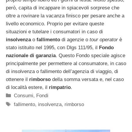
però, capita di incappare in spiacevoli sorprese che
oltre a rovinare la vacanza finisco per pesare anche a
livello economico. Proprio per evitare queste
situazioni e tutelare i consumatori in caso di
insolvenza
o
fallimento
di agenzie o
tour operator
è
stato istituito nel 1995, con Dlgs 111/95, il
Fondo
nazionale di garanzia
. Questo Fondo speciale agisce
principalmente per permettere al consumatore, in caso
di insolvenza o fallimento dell’agenzia di viaggio, di
ottenere il
rimborso
della somma versata e, nel caso
di località estere, il
rimpatrio
.
Categorie
Consumi
,
Fondi
Tag
fallimento
,
insolvenza
,
rimborso