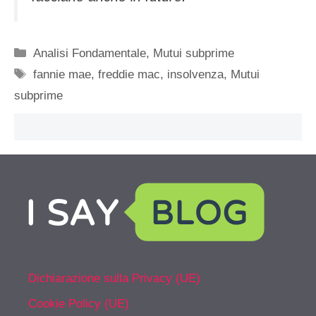
Categorie
Analisi Fondamentale
,
Mutui subprime
Tag
fannie mae
,
freddie mac
,
insolvenza
,
Mutui
subprime
Dichiarazione sulla Privacy (UE)
Cookie Policy (UE)