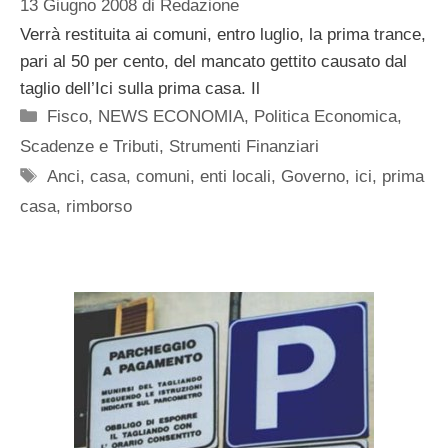
13 Giugno 2008
di
Redazione
Verrà restituita ai comuni, entro luglio, la prima trance,
pari al 50 per cento, del mancato gettito causato dal
taglio dell’Ici sulla prima casa. Il
Categorie
Fisco
,
NEWS ECONOMIA
,
Politica Economica
,
Scadenze e Tributi
,
Strumenti Finanziari
Tag
Anci
,
casa
,
comuni
,
enti locali
,
Governo
,
ici
,
prima
casa
,
rimborso