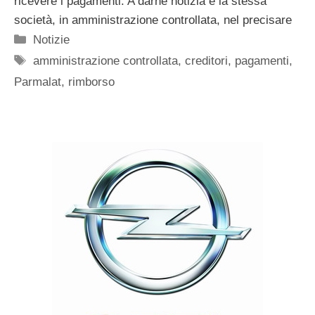
ricevere i pagamenti. A darne notizia è la stessa
società, in amministrazione controllata, nel precisare
Categorie
Notizie
Tag
amministrazione controllata
,
creditori
,
pagamenti
,
Parmalat
,
rimborso