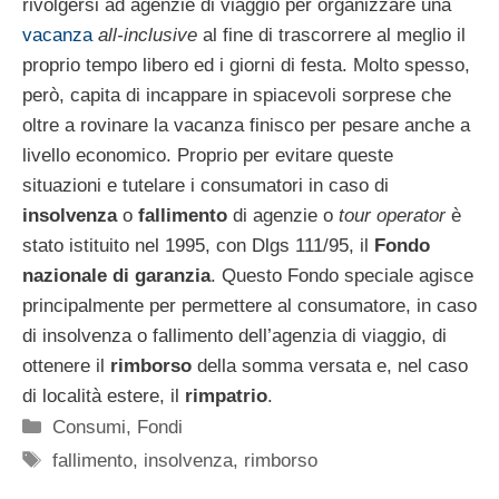
rivolgersi ad agenzie di viaggio per organizzare una
vacanza
all-inclusive
al fine di trascorrere al meglio il
proprio tempo libero ed i giorni di festa. Molto spesso,
però, capita di incappare in spiacevoli sorprese che
oltre a rovinare la vacanza finisco per pesare anche a
livello economico. Proprio per evitare queste
situazioni e tutelare i consumatori in caso di
insolvenza
o
fallimento
di agenzie o
tour operator
è
stato istituito nel 1995, con Dlgs 111/95, il
Fondo
nazionale di garanzia
. Questo Fondo speciale agisce
principalmente per permettere al consumatore, in caso
di insolvenza o fallimento dell’agenzia di viaggio, di
ottenere il
rimborso
della somma versata e, nel caso
di località estere, il
rimpatrio
.
Categorie
Consumi
,
Fondi
Tag
fallimento
,
insolvenza
,
rimborso