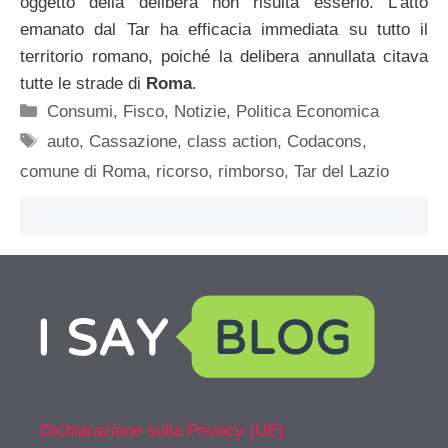
oggetto della delibera non risulta esserlo. L’atto
emanato dal Tar ha efficacia immediata su tutto il
territorio romano, poiché la delibera annullata citava
tutte le strade di
Roma
.
Categorie
Consumi
,
Fisco
,
Notizie
,
Politica Economica
Tag
auto
,
Cassazione
,
class action
,
Codacons
,
comune di Roma
,
ricorso
,
rimborso
,
Tar del Lazio
Dichiarazione sulla Privacy (UE)