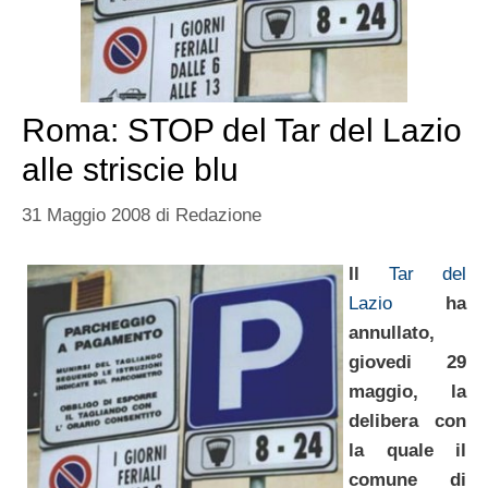
Roma: STOP del Tar del Lazio
alle striscie blu
31 Maggio 2008
di
Redazione
Il
Tar del
Lazio
ha
annullato,
giovedi 29
maggio, la
delibera con
la quale il
comune di