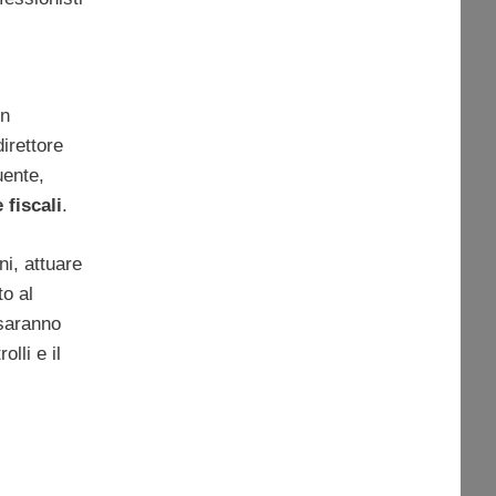
in
irettore
buente,
 fiscali
.
ni, attuare
to al
 saranno
lli e il