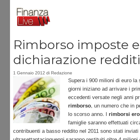
Vai
al
contenuto
Rimborso imposte e
dichiarazione reddit
1 Gennaio 2012
di
Redazione
Supera i 900 milioni di euro la
giorni iniziano ad arrivare i pri
eccedenti versate negli anni pr
rimborso
, un numero che in pe
lo scorso anno. I
rimborsi erog
famiglie saranno effettuati circa
contribuenti a basso reddito nel 2011 sono stati inviati 
ultrasettantacinquenni saranno restituiti oltre 4 milioni