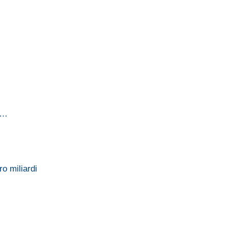
ei…
…
ro miliardi