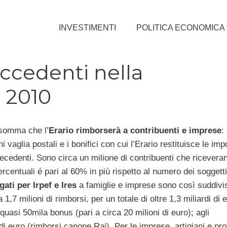
INVESTIMENTI
POLITICA ECONOMICA
ccedenti nella
i 2010
 somma che l’
Erario rimborserà a contribuenti e imprese
:
mi vaglia postali e i bonifici con cui l’Erario restituisce le im
ecedenti. Sono circa un milione di contribuenti che riceveran
rcentuali é pari al 60% in più rispetto al numero dei soggetti
ati per Irpef e Ires
a famiglie e imprese sono così suddivisi
 1,7 milioni di rimborsi, per un totale di oltre 1,3 miliardi di e
quasi 50mila bonus (pari a circa 20 milioni di euro); agli
 di euro (rimborsi canone Rai). Per le imprese, artigiani e pro