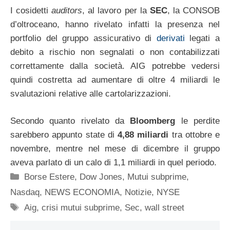
I cosidetti
auditors
, al lavoro per la
SEC
, la CONSOB
d’oltroceano, hanno rivelato infatti la presenza nel
portfolio del gruppo assicurativo di
derivati
legati a
debito a rischio non segnalati o non contabilizzati
correttamente dalla società. AIG potrebbe vedersi
quindi costretta ad aumentare di oltre 4 miliardi le
svalutazioni relative alle cartolarizzazioni.
Secondo quanto rivelato da
Bloomberg
le perdite
sarebbero appunto state di
4,88 miliardi
tra ottobre e
novembre, mentre nel mese di dicembre il gruppo
aveva parlato di un calo di 1,1 miliardi in quel periodo.
Categorie
Borse Estere
,
Dow Jones
,
Mutui subprime
,
Nasdaq
,
NEWS ECONOMIA
,
Notizie
,
NYSE
Tag
Aig
,
crisi mutui subprime
,
Sec
,
wall street