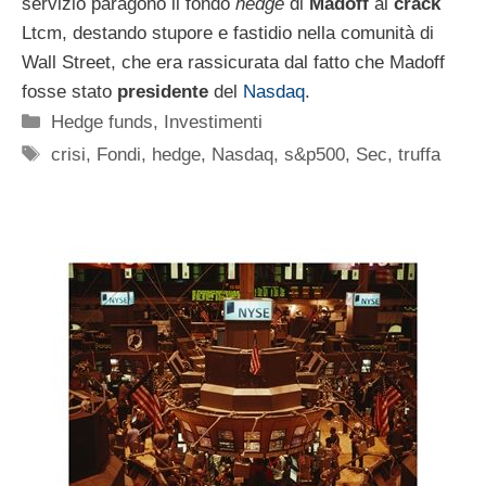
servizio paragonò il fondo
hedge
di
Madoff
al
crack
Ltcm, destando stupore e fastidio nella comunità di
Wall Street, che era rassicurata dal fatto che Madoff
fosse stato
presidente
del
Nasdaq
.
Categorie
Hedge funds
,
Investimenti
Tag
crisi
,
Fondi
,
hedge
,
Nasdaq
,
s&p500
,
Sec
,
truffa