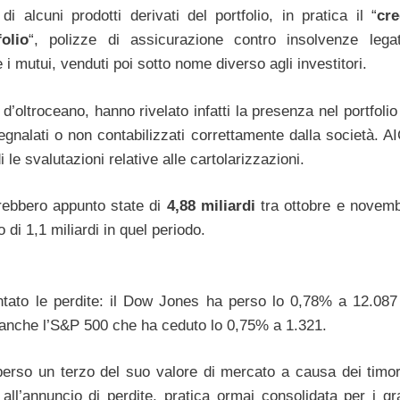
di alcuni prodotti derivati del portfolio, in pratica il “
cre
olio
“, polizze di assicurazione contro insolvenze leg
 i mutui, venduti poi sotto nome diverso agli investitori.
’oltroceano, hanno rivelato infatti la presenza nel portfolio
egnalati o non contabilizzati correttamente dalla società. A
 le svalutazioni relative alle cartolarizzazioni.
rebbero appunto state di
4,88 miliardi
tra ottobre e novem
di 1,1 miliardi in quel periodo.
ntato le perdite: il Dow Jones ha perso lo 0,78% a 12.087 
anche l’S&P 500 che ha ceduto lo 0,75% a 1.321.
a perso un terzo del suo valore di mercato a causa dei timor
ll’annuncio di perdite, pratica ormai consolidata per i gr