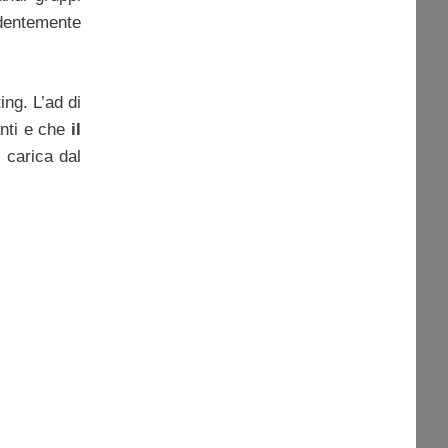
ndentemente
ing. L’ad di
anti e che
il
n carica dal