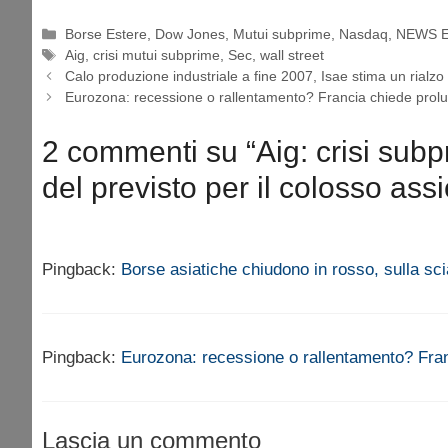
Categorie
Borse Estere
,
Dow Jones
,
Mutui subprime
,
Nasdaq
,
NEWS 
Tag
Aig
,
crisi mutui subprime
,
Sec
,
wall street
Calo produzione industriale a fine 2007, Isae stima un rialzo
Eurozona: recessione o rallentamento? Francia chiede prolu
2 commenti su “Aig: crisi subp
del previsto per il colosso assi
Pingback:
Borse asiatiche chiudono in rosso, sulla scia
Pingback:
Eurozona: recessione o rallentamento? Fran
Lascia un commento