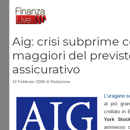
Vai
al
contenuto
Aig: crisi subprime 
maggiori del previsto
assicurativo
12 Febbraio 2008
di
Redazione
L’uragano s
al più gra
crollato in
York Stoc
ammesso che