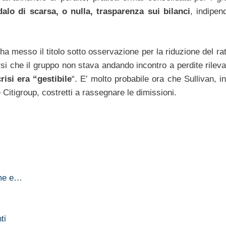
alo di scarsa, o nulla, trasparenza sui bilanci
, indipe
 ha messo il titolo sotto osservazione per la riduzione del rat
si che il gruppo non stava andando incontro a perdite rilev
risi era “gestibile
“. E’ molto probabile ora che Sullivan, i
 Citigroup, costretti a rassegnare le dimissioni.
ime e…
ti