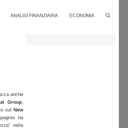
ANALISI FINANZIARIA
ECONOMIA
tocca anche
nal Group
,
ato sul
New
pagnia ha
zza” nella