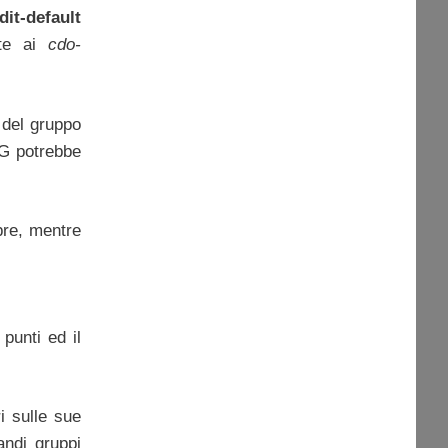
dit-default
ate ai
cdo-
 del gruppo
IG potrebbe
bre, mentre
punti ed il
i sulle sue
andi gruppi