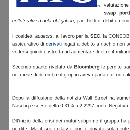
valutazione 
swap portf
collateralized debt obligation
, pacchetti di debito, come
I cosidetti
auditors
, al lavoro per la
SEC
, la CONSOB d
assicurativo di
derivati
legati a debito a rischio non s
vedersi quindi costretta ad aumentare di oltre 4 miliardi
Secondo quanto rivelato da
Bloomberg
le perdite sa
nel mese di dicembre il gruppo aveva parlato di un calo 
Dopo la diffusione della notizia Wall Street ha aume
Nasdaq è sceso dello 0.31% a 2,2297 punti. Negativo 
Dll’inizio della crisi dei mutui subprime il gruppo h
perdite. Ma il suo collasso non è dovuto solamente a