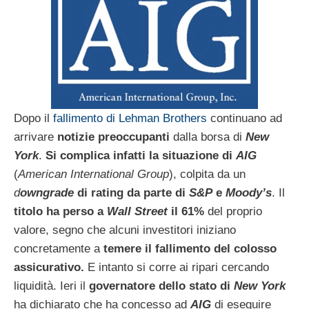
Dopo il
fallimento di Lehman Brothers
continuano ad
arrivare
notizie preoccupanti
dalla borsa di
New
York
.
Si complica infatti la situazione di
AIG
(
American International Group
), colpita da un
d
owngrade
di rating da parte di
S&P
e
Moody’s
. Il
titolo ha perso a
Wall Street
il 61%
del proprio
valore, segno che alcuni investitori iniziano
concretamente a
temere il fallimento del colosso
assicurativo.
E intanto si corre ai ripari cercando
liquidità. Ieri il
governatore dello stato di
New
York
ha dichiarato che ha concesso ad
AIG
di eseguire