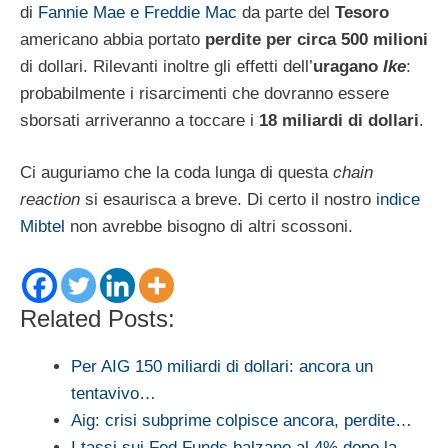
di
Fannie Mae e Freddie Mac
da parte del
Tesoro
americano abbia portato
perdite per circa 500 milioni
di dollari. Rilevanti inoltre gli effetti dell’
uragano
Ike
:
probabilmente i risarcimenti che dovranno essere
sborsati arriveranno a toccare i
18 miliardi di dollari
.
Ci auguriamo che la coda lunga di questa
chain
reaction
si esaurisca a breve. Di certo il nostro
indice
Mibtel
non avrebbe bisogno di altri scossoni.
Related Posts:
Per AIG 150 miliardi di dollari: ancora un
tentavivo…
Aig: crisi subprime colpisce ancora, perdite…
I tassi sui Fed Funds balzano al 4% dopo la…