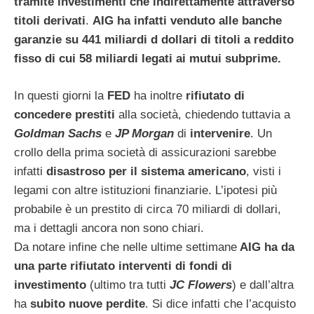
tramite investimenti che indirettamente attraverso
titoli derivati
.
AIG ha infatti venduto alle banche
garanzie su 441 miliardi d dollari di titoli a reddito
fisso di cui 58 miliardi legati ai mutui subprime.
In questi giorni la
FED
ha inoltre
rifiutato di
concedere prestiti
alla società, chiedendo tuttavia a
Goldman Sachs
e
JP Morgan
di
intervenire
. Un
crollo della prima società di assicurazioni sarebbe
infatti
disastroso per il sistema americano
, visti i
legami con altre istituzioni finanziarie. L’ipotesi più
probabile è un prestito di circa 70 miliardi di dollari,
ma i dettagli ancora non sono chiari.
Da notare infine che nelle ultime settimane
AIG ha da
una parte rifiutato interventi di fondi di
investimento
(ultimo tra tutti
JC Flowers
) e dall’altra
ha
subito nuove perdite
. Si dice infatti che l’acquisto