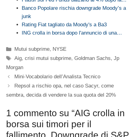
Banco Popolare rischia downgrade Moody’s a
junk
Rating Fiat tagliato da Moody's a Ba3
ING crolla in borsa dopo l'annuncio di una…
Categorie
Mutui subprime
,
NYSE
Tag
Aig
,
crisi mutui subprime
,
Goldman Sachs
,
Jp
Morgan
Mini-Vocabolario dell’Analista Tecnico
Repsol a rischio opa, nel caso Sacyr, come
sembra, decida di vendere la sua quota del 20%
1 commento su “AIG crolla in
borsa sui timori per il
fallimento. Downgrade di S&P