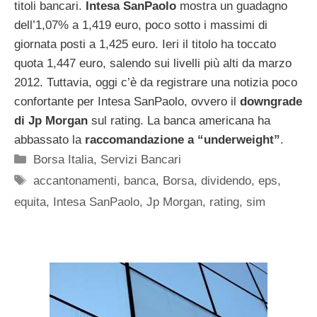
titoli bancari.
Intesa SanPaolo
mostra un guadagno
dell’1,07% a 1,419 euro, poco sotto i massimi di
giornata posti a 1,425 euro. Ieri il titolo ha toccato
quota 1,447 euro, salendo sui livelli più alti da marzo
2012. Tuttavia, oggi c’è da registrare una notizia poco
confortante per Intesa SanPaolo, ovvero il
downgrade
di Jp Morgan
sul rating. La banca americana ha
abbassato la
raccomandazione a “underweight”
.
Categorie
Borsa Italia
,
Servizi Bancari
Tag
accantonamenti
,
banca
,
Borsa
,
dividendo
,
eps
,
equita
,
Intesa SanPaolo
,
Jp Morgan
,
rating
,
sim