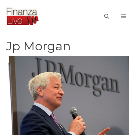
Vai
al
ME
contenuto
Jp Morgan