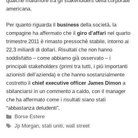
qualche malumore tra gli stakeholders della corporate
americana.
Per quanto riguarda il
business
della società, la
compagine ha affermato che il
giro d’affari
nel quarto
trimestre 2011 è rimasto pressochè stabile, intorno ai
22,3 miliardi di dollari. Risultati che non hanno
soddisfatto – come abbiamo già osservato – i
principali stakeholders (primi tra tutti, i più importanti
azionisti dell’azienda) e che hanno sostanzialmente
costretto il
chief executive officer James Dimon
a
sbilanciarsi in un commento a caldo, con il manager
che ha affermato come i risultati siano stati
“abbastanza deludenti”.
Categorie
Borse Estere
Tag
Jp Morgan
,
stati uniti
,
wall street