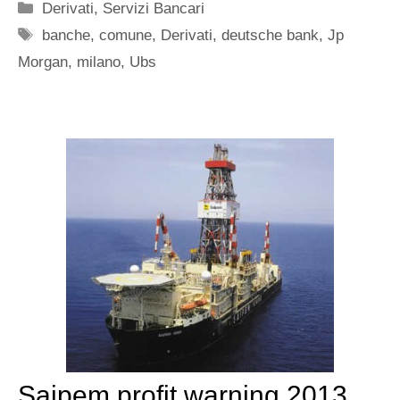
Categorie
Derivati
,
Servizi Bancari
Tag
banche
,
comune
,
Derivati
,
deutsche bank
,
Jp
Morgan
,
milano
,
Ubs
Saipem profit warning 2013