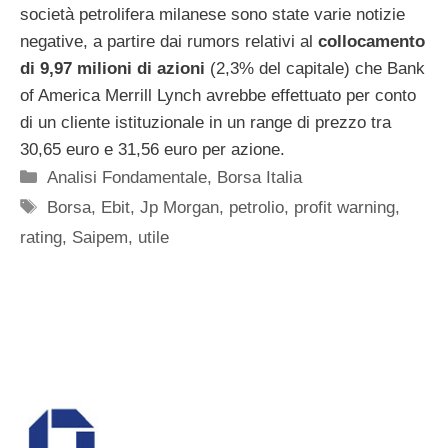
società petrolifera milanese sono state varie notizie
negative, a partire dai rumors relativi al
collocamento
di 9,97 milioni di azioni
(2,3% del capitale) che Bank
of America Merrill Lynch avrebbe effettuato per conto
di un cliente istituzionale in un range di prezzo tra
30,65 euro e 31,56 euro per azione.
Categorie
Analisi Fondamentale
,
Borsa Italia
Tag
Borsa
,
Ebit
,
Jp Morgan
,
petrolio
,
profit warning
,
rating
,
Saipem
,
utile