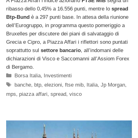
A Piazza Affari l’indice azionario
FTSE MIB
segna un
ribasso dello 0,45% a 16.556 punti, mentre lo
spread
Btp-Bund
è a 297 punti base. In attesa della riunione
dell’Eurogruppo, in programma questo pomeriggio a
Bruxelles per discutere dei piani di salvataggio di
Grecia e Cipro, a Piazza Affari i riflettori sono puntati
soprattutto sul
settore bancario
, all’indomani delle
dichiarazioni di Visco e Saccomanni all’Assiom Forex
di Bergamo.
Categorie
Borsa Italia
,
Investimenti
Tag
banche
,
btp
,
elezioni
,
ftse mib
,
Italia
,
Jp Morgan
,
mps
,
piazza affari
,
spread
,
visco