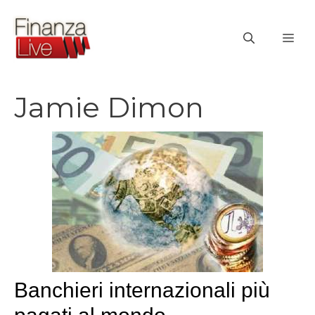
Vai
al
ME
contenuto
Jamie Dimon
Banchieri internazionali più