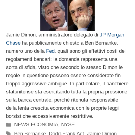
Jamie Dimon, amministratore delegato di
JP Morgan
Chase
ha pubblicamente chiesto a Ben Bernanke,
numero uno della
Fed
, quali sono gli effettivi costi dei
regolamenti bancari: la domanda rappresenta una
sorta di sfida, visto che secondo lo stesso Dimon le
regole in questione possono essere considerate fin
troppo aggressive ambigue. In particolare, il banchiere
statunitense sta esercitando tutta la propria pressione
sulla banca centrale, perché ritenuta responsabile
della lenta crescita economica con le proprie leggi
borsistiche eccessivamente restrittive.
Categorie
NEWS ECONOMIA
,
NYSE
Tag
Ben Bernanke
,
Dodd-Frank Act
,
Jamie Dimon