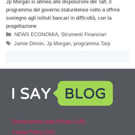
Jp Morgan si allinea alle disposizioni del Talf, il
programma del governo statunitense volto a offrire
sostegno agli istituti bancari in difficoltà, con la
progettazione
Categorie
NEWS ECONOMIA
,
Strumenti Finanziari
Tag
Jamie Dimon
,
Jp Morgan
,
programma Tarp
Dichiarazione sulla Privacy (UE)
Cookie Policy (UE)